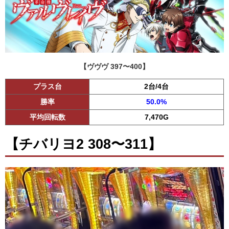
【ヴヴヴ 397〜400】
プラス台
2台/4台
勝率
50.0%
平均回転数
7,470G
【チバリヨ2 308〜311】