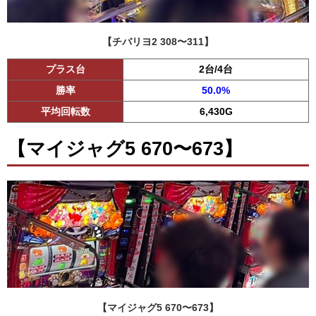
【チバリヨ2 308〜311】
プラス台
2台/4台
勝率
50.0%
平均回転数
6,430G
【マイジャグ5 670〜673】
【マイジャグ5 670〜673】