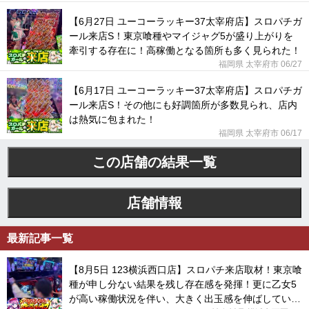
【6月27日 ユーコーラッキー37太宰府店】スロパチガ
ール来店S！東京喰種やマイジャグ5が盛り上がりを
牽引する存在に！高稼働となる箇所も多く見られた！
福岡県 太宰府市 06/27
【6月17日 ユーコーラッキー37太宰府店】スロパチガ
ール来店S！その他にも好調箇所が多数見られ、店内
は熱気に包まれた！
福岡県 太宰府市 06/17
この店舗の結果一覧
店舗情報
最新記事一覧
【8月5日 123横浜西口店】スロパチ来店取材！東京喰
種が申し分ない結果を残し存在感を発揮！更に乙女5
が高い稼働状況を伴い、大きく出玉感を伸ばしてい