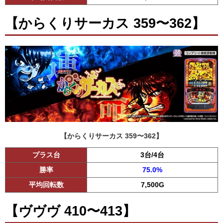
【からくりサーカス 359〜362】
【からくりサーカス 359〜362】
プラス台
3台/4台
勝率
75.0%
平均回転数
7,500G
【ヴヴヴ 410〜413】