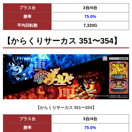
プラス台
3台/4台
勝率
75.0%
平均回転数
7,320G
【からくりサーカス 351〜354】
【からくりサーカス 351〜354】
プラス台
3台/4台
勝率
75.0%