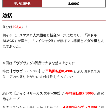
平均回転数
8,600G
総括
並びは
408人
に！
朝イチは、
スマスロ人気機種
と
新台
が一気に埋まり、
「沖ドキ
BLACK」
が満台、
「マイジャグ5」
がほぼフル稼働と
メダル機
も人
気であった。
今回は
「ヴヴヴ」
が
3箇所
で大きな盛り上がりに！
特に
【ヴヴヴ 380〜383】
が
平均回転数8,430G
とぶん回されてお
り、店内の盛り上がりの火付け役を担っていた！
続いて
【からくりサーカス 359〜362】
が
平均回転数7,500G
と高稼
働をキープ！
台のポテンシャルをしっかりと活かし、
4台中3台がプラス差枚
に結