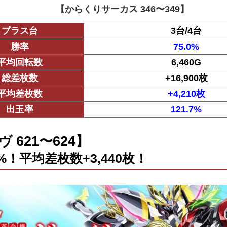
【からくりサーカス 346〜349】
プラス台
3台/4台
勝率
75.0%
平均回転数
6,460G
総差枚数
+16,900枚
平均差枚数
+4,210枚
出玉率
121.7%
 621〜624】
%！平均差枚数+3,440枚！