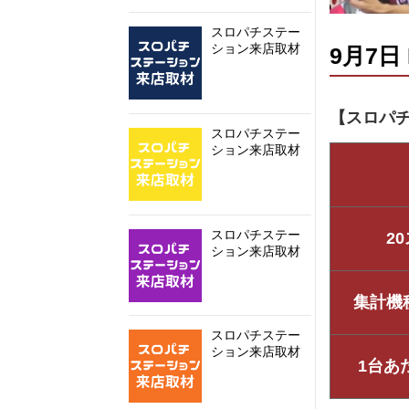
スロパチステー
ション来店取材
9月7日
【スロパチ
スロパチステー
ション来店取材
スロパチステー
2
ション来店取材
集計機
スロパチステー
ション来店取材
1台あ