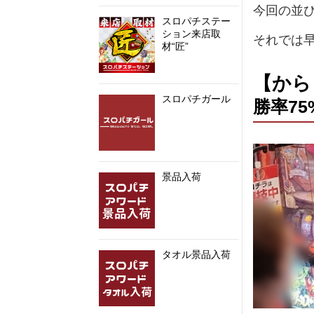
今回の並
スロパチステー
ション来店取
それでは
材“匠”
【から
スロパチガール
勝率75
景品入荷
タオル景品入荷