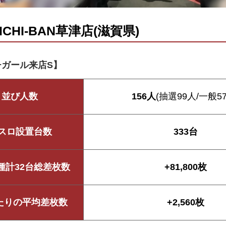
 ICHI-BAN草津店(滋賀県)
ガール来店S】
並び人数
156人
(抽選99人/一般5
0スロ設置台数
333台
種計32台総差枚数
+81,800枚
たりの平均差枚数
+2,560枚