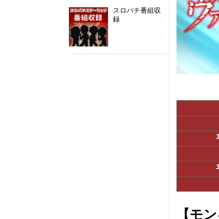
スロパチ番組収
録
@SloPachi_Staさんのツイート
【モンキ