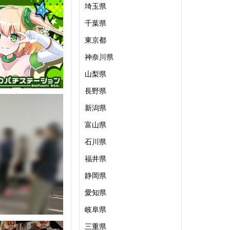
埼玉県
千葉県
東京都
神奈川県
山梨県
長野県
新潟県
富山県
石川県
福井県
静岡県
愛知県
岐阜県
三重県