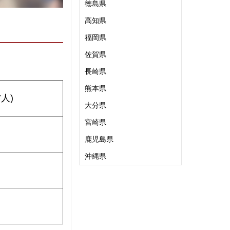
徳島県
高知県
福岡県
佐賀県
長崎県
熊本県
7人)
大分県
宮崎県
鹿児島県
沖縄県