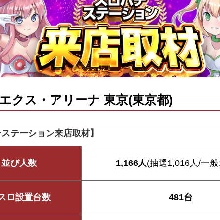
 エクス・アリーナ 東京(東京都)
チステーション来店取材】
並び人数
1,166人
(抽選1,016人/一般
0スロ設置台数
481台