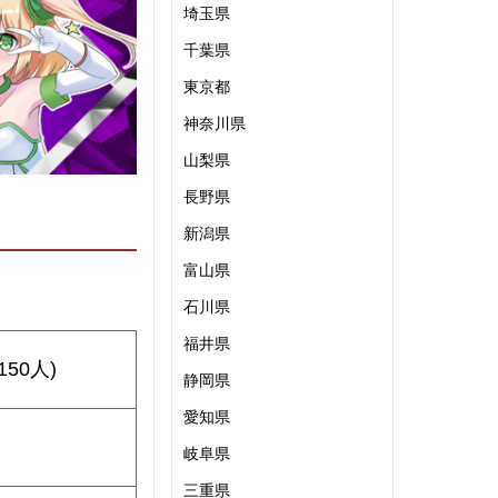
埼玉県
千葉県
東京都
神奈川県
山梨県
長野県
新潟県
富山県
石川県
福井県
150人)
静岡県
愛知県
岐阜県
三重県