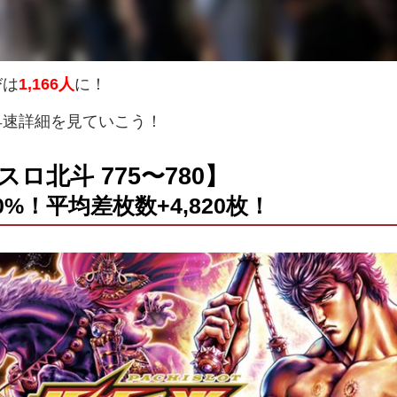
びは
1,166人
に！
早速詳細を見ていこう！
ロ北斗 775〜780】
0%！平均差枚数+4,820枚！