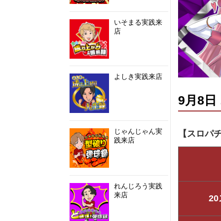
いそまる実践来
店
よしき実践来店
9月8日
じゃんじゃん実
【スロパ
践来店
れんじろう実践
来店
2