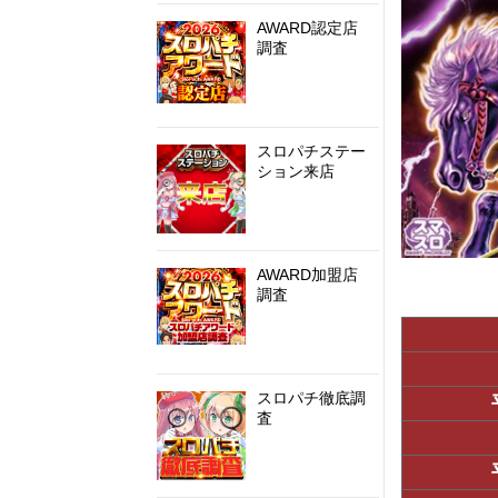
AWARD認定店
調査
スロパチステー
ション来店
AWARD加盟店
調査
スロパチ徹底調
査