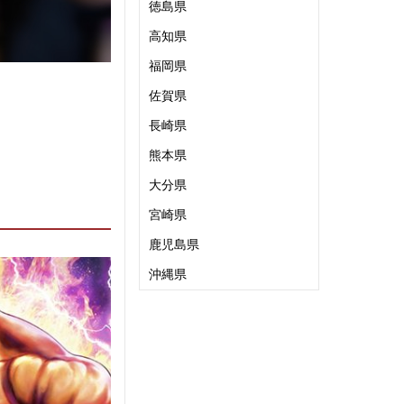
徳島県
高知県
福岡県
佐賀県
長崎県
熊本県
大分県
宮崎県
鹿児島県
沖縄県