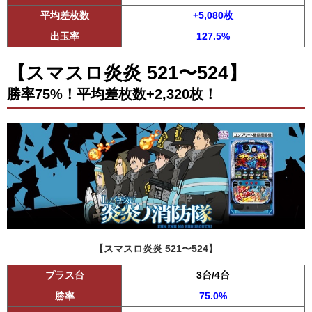
平均差枚数
+5,080枚
出玉率
127.5%
【スマスロ炎炎 521〜524】
勝率75%！平均差枚数+2,320枚！
【スマスロ炎炎 521〜524】
プラス台
3台/4台
勝率
75.0%