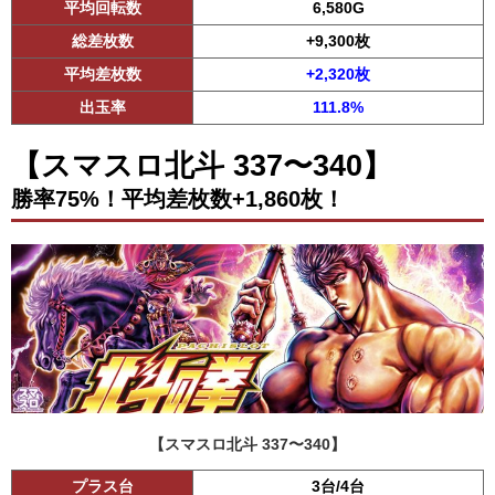
平均回転数
6,580G
総差枚数
+9,300枚
平均差枚数
+2,320枚
出玉率
111.8%
【スマスロ北斗 337〜340】
勝率75%！平均差枚数+1,860枚！
【スマスロ北斗 337〜340】
プラス台
3台/4台