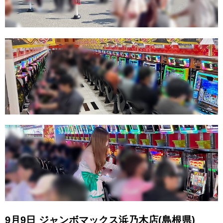
9月9日 ジャンボマックス浜乃木店(島根県)