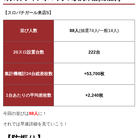
【スロパチガール来店S】
並び人数
88人
(抽選74人/一般14人)
20スロ設置台数
222台
集計機種計24台総差枚数
+53,700枚
1台あたりの平均差枚数
+2,240枚
今回の並びは
88人
に！
それでは早速詳細を見ていこう！