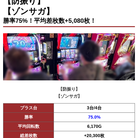
【防振り】
【ゾンサガ】
勝率75%！平均差枚数+5,080枚！
【防振り】
【ゾンサガ】
プラス台
3台/4台
勝率
75.0%
平均回転数
6,170G
総差枚数
+20,300枚