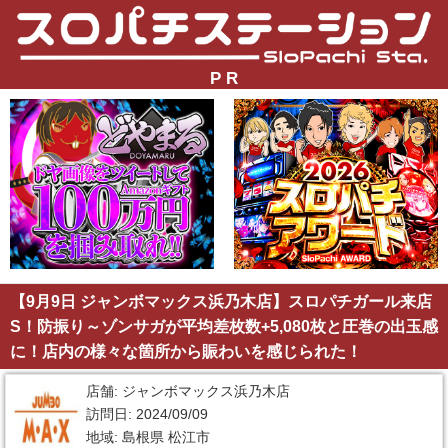
P R
【9月9日 ジャンボマックス浜乃木店】スロパチガール来店
S！防振り～ゾンサガが平均差枚数+5,080枚と圧巻の出玉感
に！店内の様々な箇所から賑わいを感じられた！
店舗: ジャンボマックス浜乃木店
訪問日: 2024/09/09
地域: 島根県 松江市