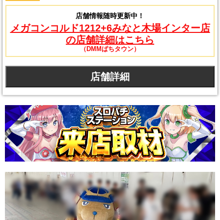
店舗情報随時更新中！
メガコンコルド1212+6みなと木場インター店
の店舗詳細はこちら
（DMMぱちタウン）
店舗詳細