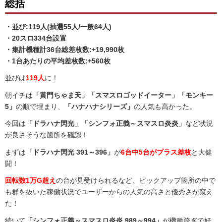
総括
・並び:119人(抽選55人/一般64人)
・20スロ334台設置
・集計機種計36
台総差枚数:+19,990枚
・1台あたりの平均差枚数:+560枚
並びは
119人
に！
朝イチは
「黄門ちゃま天」「スマスロゴッドイーター」「モンキー
5」
の順で埋まり、
「ハナハナシリーズ」
の人気も高かった。
今回は
「ドラハナ閃光」「シンフォ正義～スマスロ炎炎」
など状況
が良さそうな箇所を確認！
まずは
「ドラハナ閃光 391～396」
が
6台中5台がプラス差枚
と大健
闘！
回転数1万G超え
の台が見受けられるなど、ピックアップ箇所の中で
も群を抜いた稼働状況でユーザーからの人気の高さと優秀さが窺え
た！
続いて
「シンフォ正義～スマスロ炎炎 989～994」
が機種跨ぎで好