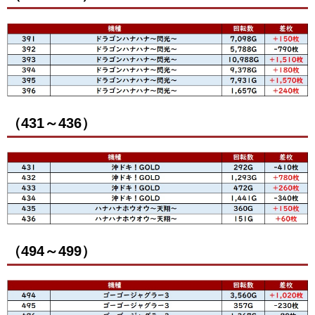
（431～436）
（494～499）