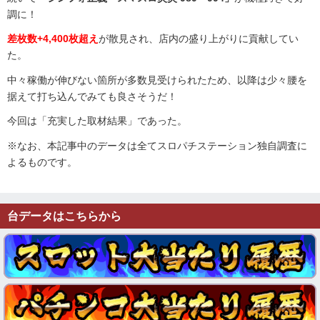
調に！
差枚数+4,400枚超え
が散見され、店内の盛り上がりに貢献してい
た。
中々稼働が伸びない箇所が多数見受けられたため、以降は少々腰を
据えて打ち込んでみても良さそうだ！
今回は「充実した取材結果」であった。
※なお、本記事中のデータは全てスロパチステーション独自調査に
よるものです。
台データはこちらから