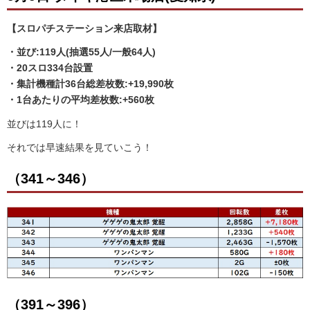
【スロパチステーション来店取材】
・並び:119人(抽選55人/一般64人)
・20スロ334台設置
・集計機種計36
台総差枚数:+19,990枚
・1台あたりの平均差枚数:+560枚
並びは119人に！
それでは早速結果を見ていこう！
（341～346）
（391～396）