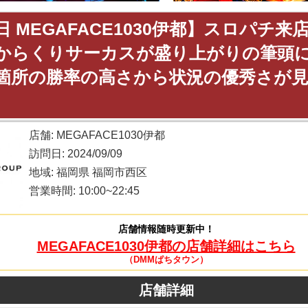
日 MEGAFACE1030伊都】スロパチ来
からくりサーカスが盛り上がりの筆頭
箇所の勝率の高さから状況の優秀さが
店舗: MEGAFACE1030伊都
訪問日: 2024/09/09
地域: 福岡県 福岡市西区
営業時間: 10:00~22:45
店舗情報随時更新中！
MEGAFACE1030伊都の店舗詳細はこちら
（DMMぱちタウン）
店舗詳細