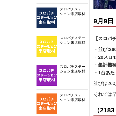
スロパチステー
ション来店取材
9月9日
スロパチステー
【スロパ
ション来店取材
・並び:26
・20スロ4
・集計機種
スロパチステー
ション来店取材
・1台あたり
並びは26
それでは
スロパチステー
ション来店取材
（2183