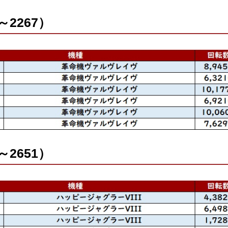
～2267）
～2651）