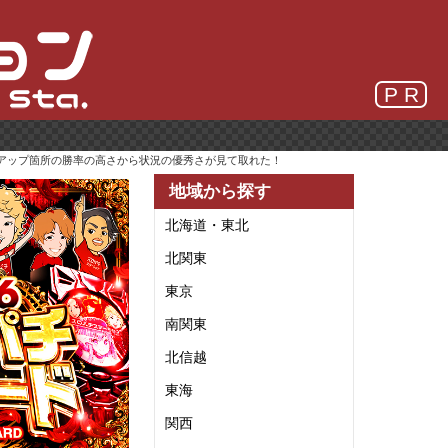
P R
ックアップ箇所の勝率の高さから状況の優秀さが見て取れた！
地域から探す
北海道・東北
北関東
東京
南関東
北信越
東海
関西