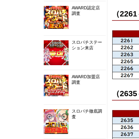
AWARD認定店
（2261
調査
スロパチステー
ション来店
AWARD加盟店
調査
（2635
スロパチ徹底調
査