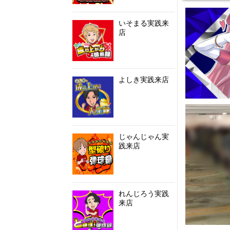
いそまる実践来
店
よしき実践来店
じゃんじゃん実
践来店
れんじろう実践
来店