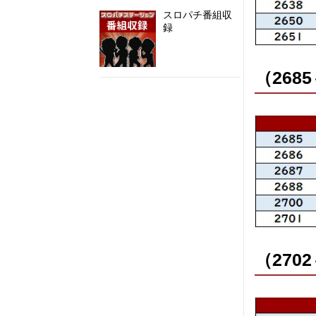
スロパチ番組収
録
（2685
@SloPachi_Staさんのツイート
（2702