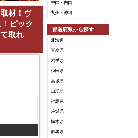
中国・四国
店取材！ヴ
九州・沖縄
に！ピック
都道府県から探す
見て取れ
北海道
青森県
岩手県
秋田県
宮城県
山形県
福島県
茨城県
栃木県
群馬県