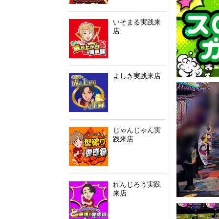
いそまる実践来
店
よしき実践来店
じゃんじゃん実
践来店
れんじろう実践
来店