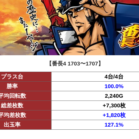
【番長4 1703〜1707】
プラス台
4台/4台
勝率
100.0%
平均回転数
2,240G
総差枚数
+7,300枚
平均差枚数
+1,820枚
出玉率
127.1%