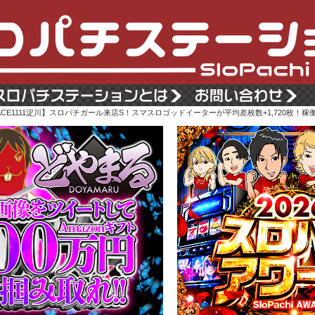
GAFACE1111淀川】スロパチガール来店S！スマスロゴッドイーターが平均差枚数+1,720