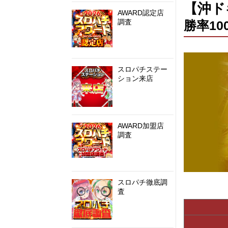
【沖ドキ
AWARD認定店
調査
勝率10
スロパチステー
ション来店
AWARD加盟店
調査
スロパチ徹底調
査