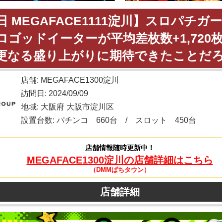
日 MEGAFACE1111淀川】スロパチガ
ロゴッドイーターが平均差枚数+1,720
更なる盛り上がりに期待できたことだ
店舗: MEGAFACE1300淀川
訪問日: 2024/09/09
地域: 大阪府 大阪市淀川区
設置台数: パチンコ 660台 / スロット 450台
店舗情報随時更新中！
MEGAFACE1300淀川の店舗詳細はこちら
（DMMぱちタウン）
店舗詳細