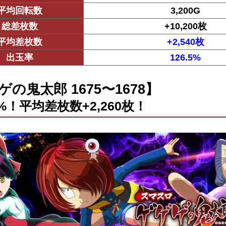
平均回転数
3,200G
総差枚数
+10,200枚
平均差枚数
+2,540枚
出玉率
126.5%
の鬼太郎 1675〜1678】
%！平均差枚数+2,260枚！