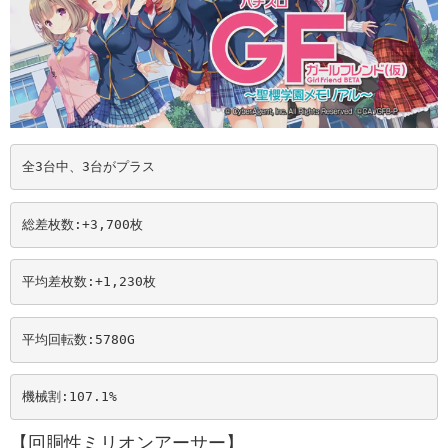
全3台中、3台がプラス
総差枚数:+3,700
枚
平均差枚数:+1,230
枚
平均回転数:5780
G
機械割:107.1
%
【回胴性ミリオンアーサー】