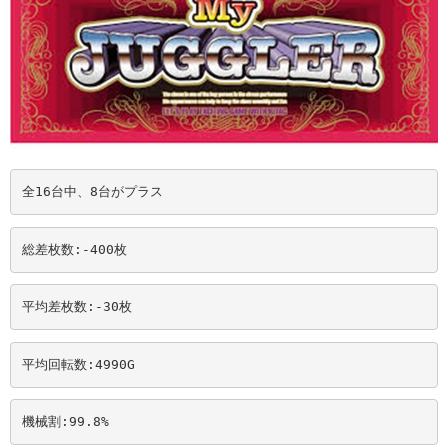
全16台中、8台がプラス
総差枚数:-400
枚
平均差枚数:-30
枚
平均回転数:4990
G
機械割:99.8
%