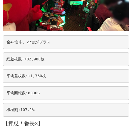
全47台中、27台がプラス
総差枚数:+82,900
枚
平均差枚数:+1,760
枚
平均回転数:8330
G
機械割:107.1
%
【押忍！番長3】