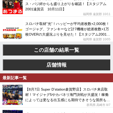
ス・バジ絆からも盛り上がりを確認！【スタジアム
2001遠賀店 10月11日】
福岡県 遠賀郡 10/11
スロパチ取材”光”！ハッピーが平均差枚数+2,000枚！
ゴージャグ、ファンキーなど計7機種が総差枚数+1万
枚OVERの大盛況ぶりを見せた！【スタジアム2001遠
賀店 10月5日】
福岡県 遠賀郡 10/05
この店舗の結果一覧
店舗情報
最新記事一覧
【8月7日 Super D’station倉賀野店】スロパチ来店取
材！マイジャグ5やカバネリ海門決戦が大盛況！稼働
によっては更なる出玉感にも期待できそうな箇所も見
られた！
群馬県 高崎市
8/7