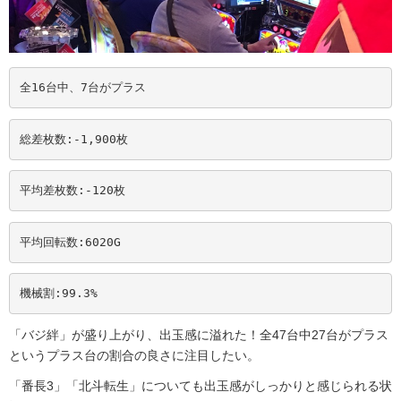
全16台中、7台がプラス
総差枚数:-1,900
枚
平均差枚数:-120
枚
平均回転数:6020
G
機械割:99.3
%
「バジ絆」が盛り上がり、出玉感に溢れた！全47台中27台がプラス
というプラス台の割合の良さに注目したい。
「番長3」「北斗転生」についても出玉感がしっかりと感じられる状