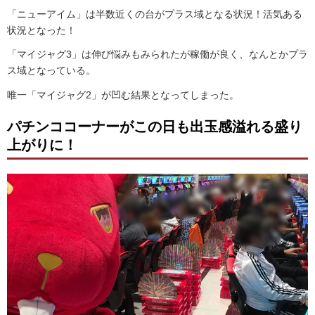
「ニューアイム」は半数近くの台がプラス域となる状況！活気ある
状況となった！
「マイジャグ3」は伸び悩みもみられたが稼働が良く、なんとかプラ
ス域となっている。
唯一「マイジャグ2」が凹む結果となってしまった。
パチンココーナーがこの日も出玉感溢れる盛り
上がりに！