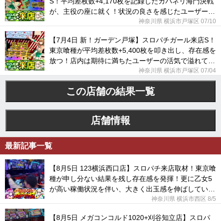
S！平均差枚数+4,170枚を記録したカバネリ海門決戦
が、主役の座に就く！状況の良さを感じたユーザーで
溢れていた！
神奈川県 横浜市戸塚区 07/10
【7月4日 新！ガーデン戸塚】スロパチガール来店S！
東京喰種が平均差枚数+5,400枚を叩き出し、存在感を
放つ！店内は期待に満ちたユーザーの活気で溢れてい
た！
神奈川県 横浜市戸塚区 07/04
この店舗の結果一覧
店舗情報
最新記事一覧
【8月5日 123横浜西口店】スロパチ来店取材！東京喰
種が申し分ない結果を残し存在感を発揮！更に乙女5
が高い稼働状況を伴い、大きく出玉感を伸ばしてい
た！
神奈川県 横浜市西区
8/5
【8月5日 メガコンコルド1020+刈谷知立店】スロパ