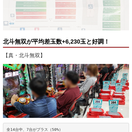
北斗無双が平均差玉数+6,230玉と好調！
【真・北斗無双】
全14台中、7台がプラス（50%）