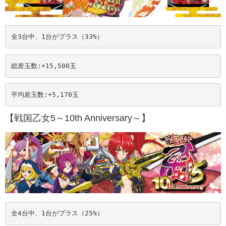
全3台中、1台がプラス（33%）
総差玉数:+15,500
玉
平均差玉数:+5,170
玉
【戦国乙女5～10th Anniversary～】
全4台中、1台がプラス（25%）