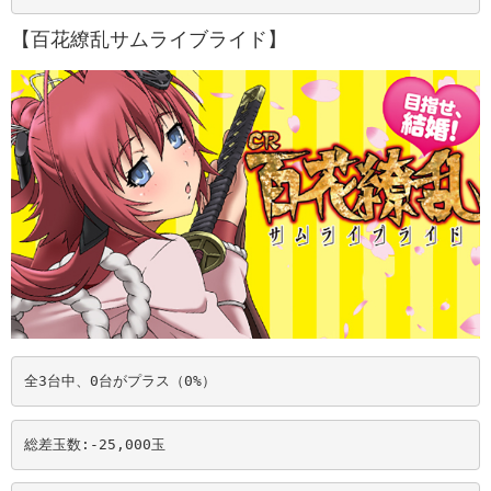
【百花繚乱サムライブライド】
全3台中、0台がプラス（0%）
総差玉数:-25,000
玉