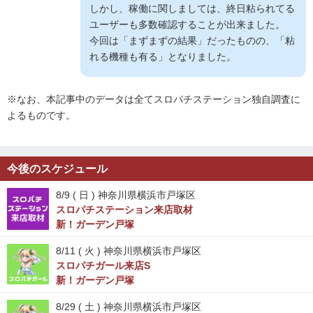
しかし、稼働に関しましては、終日粘られてる
ユーザーも多数確認することが出来ました。
今回は「まずまずの結果」だったものの、「粘
れる機種も有る」となりました。
※なお、本記事中のデータは全てスロパチステーション独自調査に
よるものです。
今後のスケジュール
8/9 (
日
) 神奈川県横浜市戸塚区
スロパチステーション来店取材
新！ガーデン戸塚
8/11 (
火
) 神奈川県横浜市戸塚区
スロパチガール来店S
新！ガーデン戸塚
8/29 (
土
) 神奈川県横浜市戸塚区