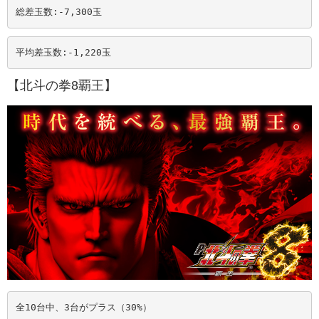
総差玉数:-7,300
玉
平均差玉数:-1,220
玉
【北斗の拳8覇王】
全10台中、3台がプラス（30%）