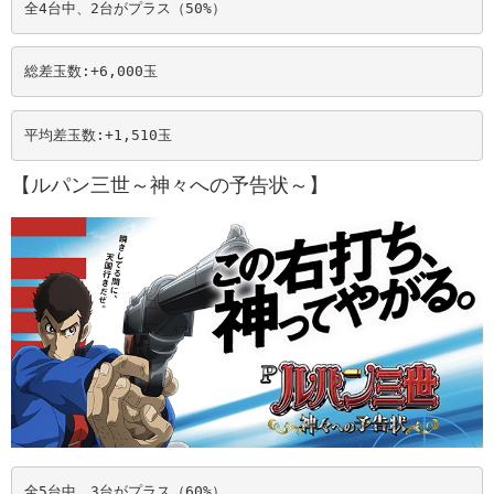
全4台中、2台がプラス（50%）
総差玉数:+6,000
玉
平均差玉数:+1,510
玉
【ルパン三世～神々への予告状～】
全5台中、3台がプラス（60%）