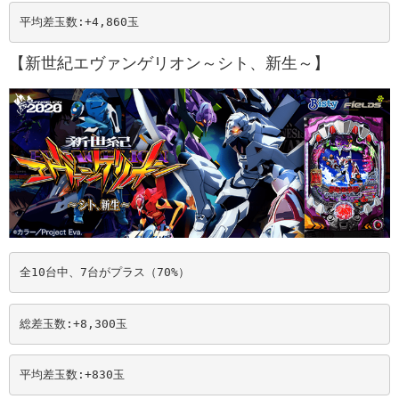
平均差玉数:+4,860
玉
【新世紀エヴァンゲリオン～シト、新生～】
全10台中、7台がプラス（70%）
総差玉数:+8,300
玉
平均差玉数:+830
玉