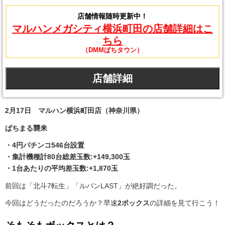
店舗情報随時更新中！
マルハンメガシティ横浜町田の店舗詳細はこ
ちら
（DMMぱちタウン）
店舗詳細
2月17日 マルハン横浜町田店（神奈川県）
ぱちまる襲来
・4円パチンコ546台設置
・集計機種計80台総差玉数:+149,300玉
・1台あたりの平均差玉数:+1,870玉
前回は「北斗7転生」「ルパンLAST」が絶好調だった。
今回はどうだったのだろうか？早速
2ボックス
の詳細を見て行こう！