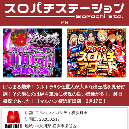
P R
ぱちまる襲来！ウルトラ6や仕置人が大きな出玉感を見せ好
調！その他なのは絆を筆頭に状況の良い機種が多く、終日
盛況であった！【マルハン横浜町田店 2月17日】
店舗: マルハンメガシティ横浜町田
訪問日: 2020/02/17
地域: 神奈川県 横浜市瀬谷区