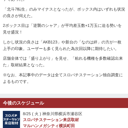
「北斗7転生」のみマイナスとなったが、ボックス内はいずれも状況
の良さが伺えた。
2ボックス目は「逆襲のシャア」が平均差玉数+1万玉に迫る勢いを
見せ盛況！
しかし状況の良さは「AKB123」や新台の「なのは絆」の方が一枚
上手の印象。ユーザーも多く見られた為次回以降に期待したい。
店舗全体では「盛り上がり」を見せ、「粘れる機種を多数確認出来
た」取材結果となった。
※なお、本記事中のデータは全てスロパチステーション独自調査に
よるものです。
今後のスケジュール
8/25 (
火
) 神奈川県横浜市瀬谷区
スロパチステーション来店取材
マルハンメガシティ横浜町田