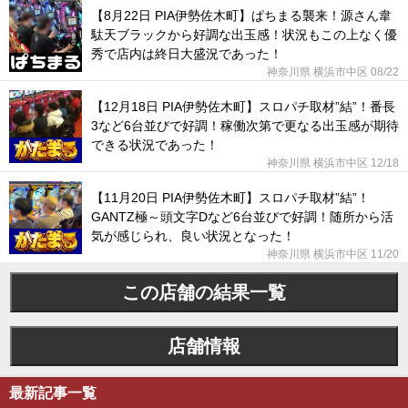
【8月22日 PIA伊勢佐木町】ぱちまる襲来！源さん韋
駄天ブラックから好調な出玉感！状況もこの上なく優
秀で店内は終日大盛況であった！
神奈川県 横浜市中区 08/22
【12月18日 PIA伊勢佐木町】スロパチ取材”結”！番長
3など6台並びで好調！稼働次第で更なる出玉感が期待
できる状況であった！
神奈川県 横浜市中区 12/18
【11月20日 PIA伊勢佐木町】スロパチ取材”結”！
GANTZ極～頭文字Dなど6台並びで好調！随所から活
気が感じられ、良い状況となった！
神奈川県 横浜市中区 11/20
この店舗の結果一覧
店舗情報
最新記事一覧