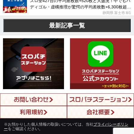
スロ全427台の平均差枚数+520枚と大盛況！中でもバ
ディゴル・虚構推理が驚愕の平均差枚数+6,300枚超え
に！
静岡県 富士市
8/1
最新記事一覧
※お預かりした個人情報の取扱いについては、当社
プライバシーポリシ
ー
をご確認ください。