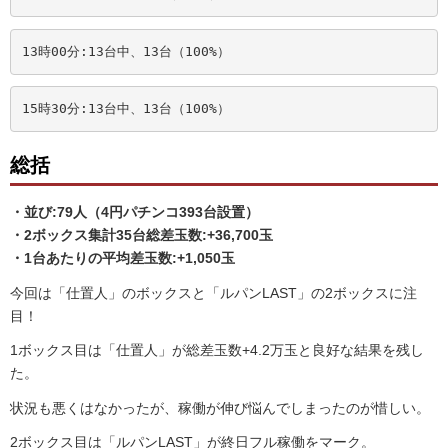
13時00分:13台中、13台（100%）
15時30分:13台中、13台（100%）
総括
・並び:79人（4円パチンコ393台設置）
・2ボックス集計35台総差玉数:+36,700玉
・1台あたりの平均差玉数:+1,050玉
今回は「仕置人」のボックスと「ルパンLAST」の2ボックスに注
目！
1ボックス目は「仕置人」が総差玉数+4.2万玉と良好な結果を残し
た。
状況も悪くはなかったが、稼働が伸び悩んでしまったのが惜しい。
2ボックス目は「ルパンLAST」が終日フル稼働をマーク。