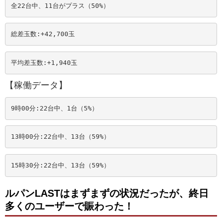
全22台中、11台がプラス（50%）
総差玉数:+42,700
玉
平均差玉数:+1,940
玉
【稼働データ】
9時00分:22台中、1台（5%）
13時00分:22台中、13台（59%）
15時30分:22台中、13台（59%）
ルパンLASTはまずまずの状況だったが、終日
多くのユーザーで賑わった！