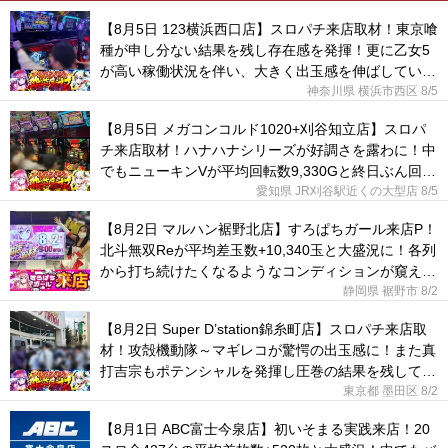
【8月5日 123横浜西口店】スロパチ来店取材！東京喰
種が申し分ない結果を残し存在感を発揮！更に乙女5
が高い稼働状況を伴い、大きく出玉感を伸ばしてい
た！
神奈川県 横浜市西区
8/5
【8月5日 メガコンコルド1020+刈谷知立店】スロパ
チ来店取材！ハナハナシリーズが好調さを露わに！中
でもニューキンVが平均回転数9,330Gと終日ぶん回さ
れていた！
愛知県 JR刈谷駅近くの大型店
8/5
【8月2日 マルハン裾野北店】すろぱちガール来店P！
北斗無双Reが平均差玉数+10,340玉と大盛況に！各列
から打ち続けたくなるようなコンディションが窺え
た！
静岡県 裾野市
8/2
【8月2日 Super D’station錦糸町店】スロパチ来店取
材！攻殻機動隊～マギレコが驚愕の出玉感に！また真
打吉宗もポテンシャルを発揮し圧巻の結果を残してい
た！
東京都 墨田区
8/2
【8月1日 ABC富士今泉店】初いそまる実践来店！20