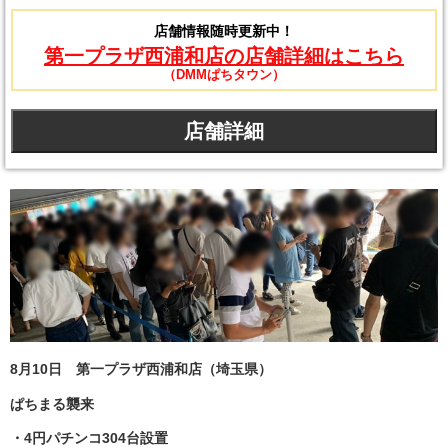
店舗情報随時更新中！
第一プラザ西浦和店の店舗詳細はこちら
（DMMぱちタウン）
店舗詳細
8月10日 第一プラザ西浦和店（埼玉県）
ぱちまる襲来
・4円パチンコ304台設置