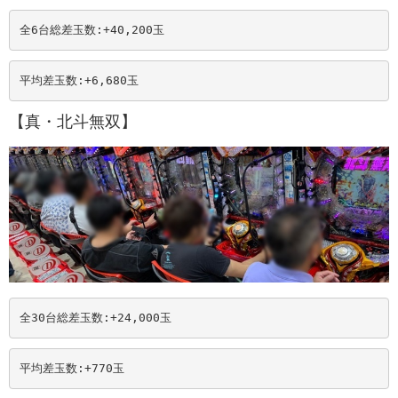
全6台
総差玉数:+40,200
玉
平均差玉数:+6,680
玉
【真・北斗無双】
全30台
総差玉数:+24,000
玉
平均差玉数:+770
玉