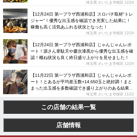
埼玉県 さいたま市桜区 12/24
【12月24日 第一プラザ西浦和店】スロパチ取材“トレ
ジャー”！優秀な出玉感を確認でき充実した結果に！
稼働も高く活気あふれる状況となった！
埼玉県 さいたま市桜区 12/24
【12月24日 第一プラザ西浦和店】じゃんじゃんレポ
ート！源さん韋駄天や慶次漆黒から優秀な出玉感を確
認！概ね状況も良く終日盛り上がりを見せました！
埼玉県 さいたま市桜区 12/24
【11月22日 第一プラザ西浦和店】じゃんじゃんレポ
ート！とあるが平均差玉数+14,650玉と絶好調！まと
まった出玉感を多数確認でき盛り上がりのある結果と
なりました！
埼玉県 さいたま市桜区 11/22
この店舗の結果一覧
店舗情報