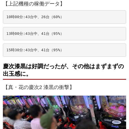
【上記機種の稼働データ】
10時00分:43台中、26台（60%）
13時00分:43台中、41台（95%）
15時30分:43台中、41台（95%）
慶次漆黒は好調だったが、その他はまずまずの
出玉感に。
【真・花の慶次2 漆黒の衝撃】