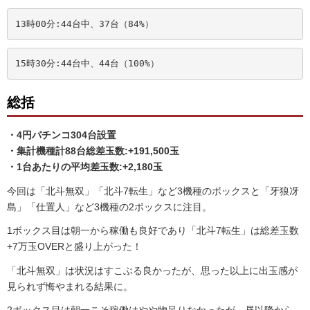
13時00分:44台中、37台（84%）
15時30分:44台中、44台（100%）
総括
・4円パチンコ304台設置
・集計機種計88台総差玉数:+191,500玉
・1台あたりの平均差玉数:+2,180玉
今回は「北斗無双」「北斗7転生」など3機種のボックスと「牙狼冴
島」「仕置人」など3機種の2ボックスに注目。
1ボックス目は朝一から稼働も良好であり「北斗7転生」は総差玉数
+7万玉OVERと盛り上がった！
「北斗無双」は状況はすこぶる良かったが、思った以上に出玉感が
見られず悔やまれる結果に。