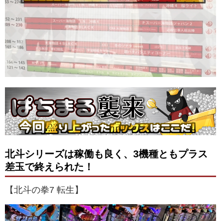
北斗シリーズは稼働も良く、3機種ともプラス
差玉で終えられた！
【北斗の拳7 転生】