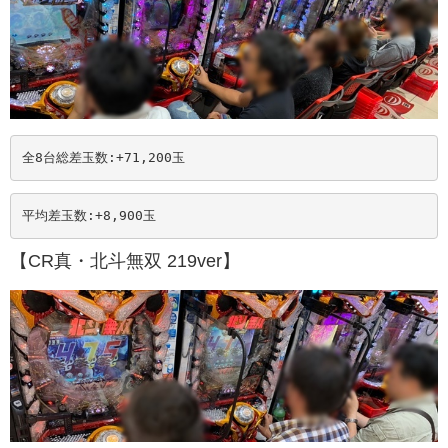
全8台
総差玉数:+71,200
玉
平均差玉数:+8,900
玉
【CR真・北斗無双 219ver】