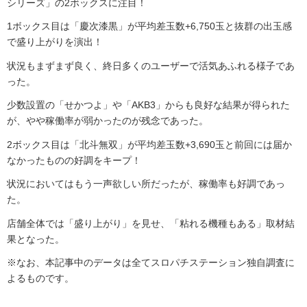
シリーズ」の2ボックスに注目！
1ボックス目は「慶次漆黒」が平均差玉数+6,750玉と抜群の出玉感
で盛り上がりを演出！
状況もまずまず良く、終日多くのユーザーで活気あふれる様子であ
った。
少数設置の「せかつよ」や「AKB3」からも良好な結果が得られた
が、やや稼働率が弱かったのが残念であった。
2ボックス目は「北斗無双」が平均差玉数+3,690玉と前回には届か
なかったものの好調をキープ！
状況においてはもう一声欲しい所だったが、稼働率も好調であっ
た。
店舗全体では「盛り上がり」を見せ、「粘れる機種もある」取材結
果となった。
※なお、本記事中のデータは全てスロパチステーション独自調査に
よるものです。