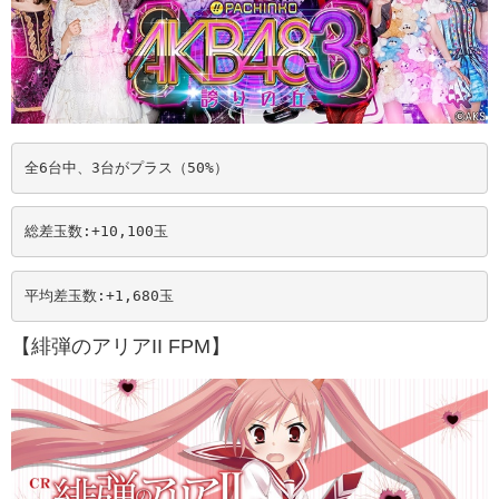
全6台中、3台がプラス（50%）
総差玉数:+10,100
玉
平均差玉数:+1,680
玉
【緋弾のアリアII FPM】