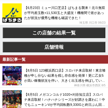
【6月23日 ミュー川口芝店】ぱちまる襲来！北斗無双
が平均差玉数+11,530玉と大盛況！機種間で差があっ
たが状況が優秀な機種も確認できた！
埼玉県 川口市 06/23
この店舗の結果一覧
店舗情報
最新記事一覧
【8月5日 123横浜西口店】スロパチ来店取材！東京喰
種が申し分ない結果を残し存在感を発揮！更に乙女5
が高い稼働状況を伴い、大きく出玉感を伸ばしてい
た！
神奈川県 横浜市西区
8/5
【8月5日 メガコンコルド1020+刈谷知立店】スロパ
チ来店取材！ハナハナシリーズが好調さを露わに！中
でもニューキンVが平均回転数9,330Gと終日ぶん回さ