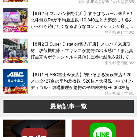
れていた！
愛知県 JR刈谷駅近くの大型店
8/5
【8月2日 マルハン裾野北店】すろぱちガール来店P！
北斗無双Reが平均差玉数+10,340玉と大盛況に！各列
から打ち続けたくなるようなコンディションが窺え
た！
静岡県 裾野市
8/2
【8月2日 Super D’station錦糸町店】スロパチ来店取
材！攻殻機動隊～マギレコが驚愕の出玉感に！また真
打吉宗もポテンシャルを発揮し圧巻の結果を残してい
た！
東京都 墨田区
8/2
【8月1日 ABC富士今泉店】初いそまる実践来店！20
スロ全427台の平均差枚数+520枚と大盛況！中でもバ
ディゴル・虚構推理が驚愕の平均差枚数+6,300枚超え
に！
静岡県 富士市
8/1
最新記事一覧