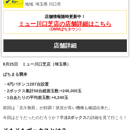
地域: 埼玉県 川口市
店舗情報随時更新中！
ミュー川口芝店の店舗詳細はこちら
（DMMぱちタウン）
店舗詳細
8月25日 ミュー川口芝店（埼玉県）
ぱちまる襲来
・4円パチンコ287台設置
・2ボックス集計58台総差玉数:+246,000玉
・1台あたりの平均差玉数:+4,240玉
前回は「北斗無双」が好調！状況が良い機種も確認出来た。
今回はどうだったのだろうか？早速
2ボックス
の詳細を見て行こう！