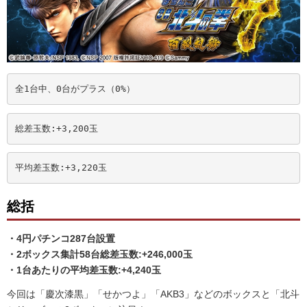
全1台中、0台がプラス（0%）
総差玉数:+3,200
玉
平均差玉数:+3,220
玉
総括
・4円パチンコ287台設置
・2ボックス集計58台総差玉数:+246,000玉
・1台あたりの平均差玉数:+4,240玉
今回は「慶次漆黒」「せかつよ」「AKB3」などのボックスと「北斗