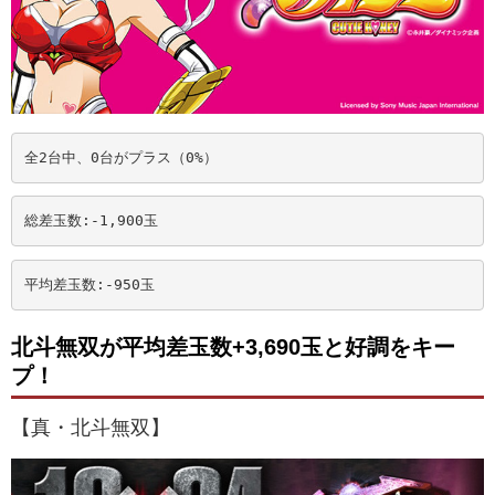
全2台中、0台がプラス（0%）
総差玉数:-1,900
玉
平均差玉数:-950
玉
北斗無双が平均差玉数+3,690玉と好調をキー
プ！
【真・北斗無双】