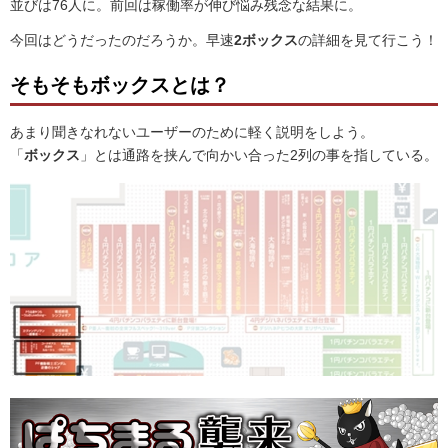
並びは76人に。前回は稼働率が伸び悩み残念な結果に。
今回はどうだったのだろうか。早速
2ボックス
の詳細を見て行こう！
そもそもボックスとは？
あまり聞きなれないユーザーのために軽く説明をしよう。
「
ボックス
」とは通路を挟んで向かい合った2列の事を指している。