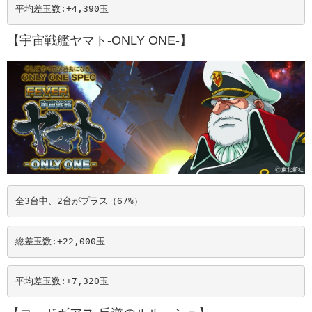
平均差玉数:+4,390
玉
【宇宙戦艦ヤマト‐ONLY ONE‐】
全3台中、2台がプラス（67%）
総差玉数:+22,000
玉
平均差玉数:+7,320
玉