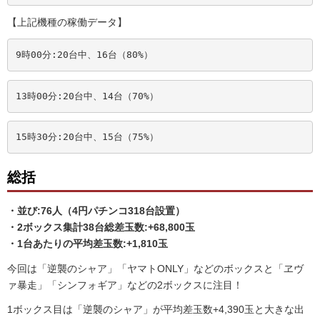
【上記機種の稼働データ】
9時00分:20台中、16台（80%）
13時00分:20台中、14台（70%）
15時30分:20台中、15台（75%）
総括
・並び:76人（4円パチンコ318台設置）
・2ボックス集計38台総差玉数:+68,800玉
・1台あたりの平均差玉数:+1,810玉
今回は「逆襲のシャア」「ヤマトONLY」などのボックスと「ヱヴ
ァ暴走」「シンフォギア」などの2ボックスに注目！
1ボックス目は「逆襲のシャア」が平均差玉数+4,390玉と大きな出