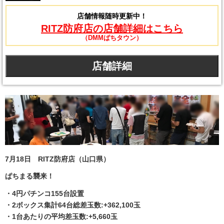
店舗情報随時更新中！
RITZ防府店の店舗詳細はこちら
（DMMぱちタウン）
店舗詳細
7月18日 RITZ防府店（山口県）
ぱちまる襲来！
・4円パチンコ155台設置
・2ボックス集計64台総差玉数:+362,100玉
・1台あたりの平均差玉数:+5,660玉