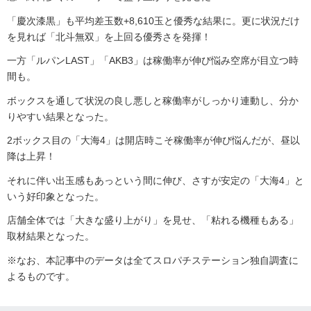
「慶次漆黒」も平均差玉数+8,610玉と優秀な結果に。更に状況だけ
を見れば「北斗無双」を上回る優秀さを発揮！
一方「ルパンLAST」「AKB3」は稼働率が伸び悩み空席が目立つ時
間も。
ボックスを通して状況の良し悪しと稼働率がしっかり連動し、分か
りやすい結果となった。
2ボックス目の「大海4」は開店時こそ稼働率が伸び悩んだが、昼以
降は上昇！
それに伴い出玉感もあっという間に伸び、さすが安定の「大海4」と
いう好印象となった。
店舗全体では「大きな盛り上がり」を見せ、「粘れる機種もある」
取材結果となった。
※なお、本記事中のデータは全てスロパチステーション独自調査に
よるものです。