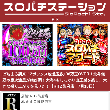
P R
ぱちまる襲来！2ボックス総差玉数+36万玉OVER！北斗無
双や慶次漆黒が絶好調！大海4もしっかり出玉感を残し、大
きな盛り上がりを見せた！【RITZ防府店 7月18日】
店舗: RITZ防府店
地域: 山口県 防府市