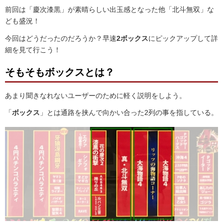
前回は「慶次漆黒」が素晴らしい出玉感となった他「北斗無双」な
ども盛況！
今回はどうだったのだろうか？早速
2ボックス
にピックアップして詳
細を見て行こう！
そもそもボックスとは？
あまり聞きなれないユーザーのために軽く説明をしよう。
「
ボックス
」とは通路を挟んで向かい合った2列の事を指している。