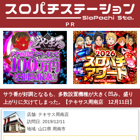
P R
サラ番が好調となるも、多数設置機種が大きく凹み、盛り
上がりに欠けてしまった。【テキサス周南店 12月11日】
店舗: テキサス周南店
訪問日: 2019/12/11
地域: 山口県 周南市