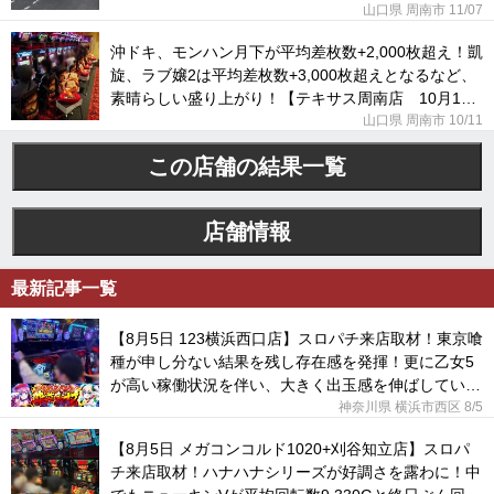
山口県 周南市 11/07
沖ドキ、モンハン月下が平均差枚数+2,000枚超え！凱
旋、ラブ嬢2は平均差枚数+3,000枚超えとなるなど、
素晴らしい盛り上がり！【テキサス周南店 10月11
日】
山口県 周南市 10/11
この店舗の結果一覧
店舗情報
最新記事一覧
【8月5日 123横浜西口店】スロパチ来店取材！東京喰
種が申し分ない結果を残し存在感を発揮！更に乙女5
が高い稼働状況を伴い、大きく出玉感を伸ばしてい
た！
神奈川県 横浜市西区
8/5
【8月5日 メガコンコルド1020+刈谷知立店】スロパ
チ来店取材！ハナハナシリーズが好調さを露わに！中