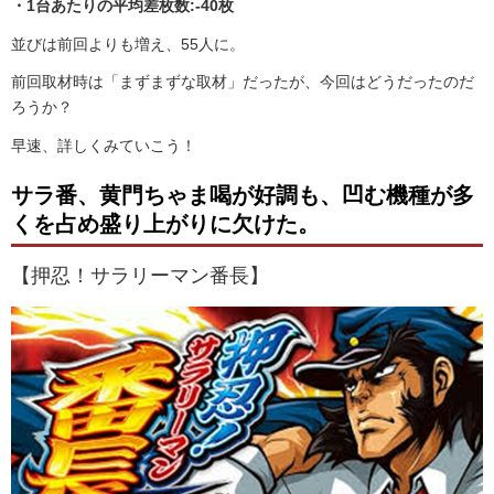
・1台あたりの平均差枚数:-40枚
並びは前回よりも増え、55人に。
前回取材時は「まずまずな取材」だったが、今回はどうだったのだ
ろうか？
早速、詳しくみていこう！
サラ番、黄門ちゃま喝が好調も、凹む機種が多
くを占め盛り上がりに欠けた。
【押忍！サラリーマン番長】