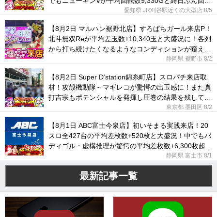
でもニューキンVが平均回転数9,330Gと終日ぶん回さ
れていた！
愛知県 JR刈谷駅近くの大型店
8/5
【8月2日 マルハン裾野北店】すろぱちガール来店P！
北斗無双Reが平均差玉数+10,340玉と大盛況に！各列
から打ち続けたくなるようなコンディションが窺え
た！
静岡県 裾野市
8/2
【8月2日 Super D’station錦糸町店】スロパチ来店取
材！攻殻機動隊～マギレコが驚愕の出玉感に！また真
打吉宗もポテンシャルを発揮し圧巻の結果を残してい
た！
東京都 墨田区
8/2
【8月1日 ABC富士今泉店】初いそまる実践来店！20
スロ全427台の平均差枚数+520枚と大盛況！中でもバ
ディゴル・虚構推理が驚愕の平均差枚数+6,300枚超え
に！
静岡県 富士市
8/1
最新記事一覧