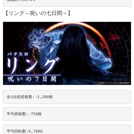
【リング～呪いの七日間～】
全3台
総差枚数:-2,200
枚
平均差枚数:-750
枚
平均回転数:4,780
G