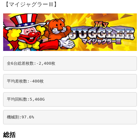
【マイジャグラーⅢ】
全6台
総差枚数:-2,400
枚
平均差枚数:-400
枚
平均回転数:5,460
G
機械割:97.6
%
総括