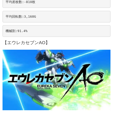
平均差枚数:-810
枚
平均回転数:3,160
G
機械割:91.4
%
【エウレカセブンAO】