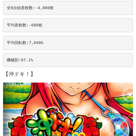
全8台
総差枚数:-4,800
枚
平均差枚数:-600
枚
平均回転数:7,040
G
機械割:97.1
%
【沖ドキ！】