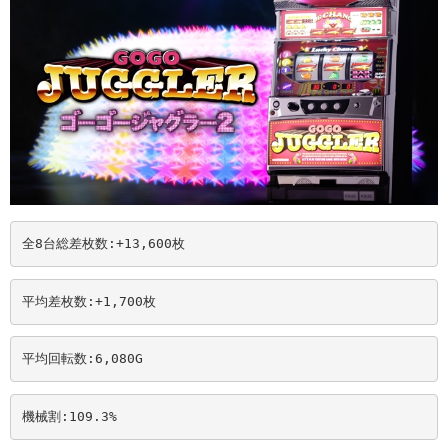
全8台
総差枚数:+13,600
枚
平均差枚数:+1,700
枚
平均回転数:6,080
G
機械割:109.3
%