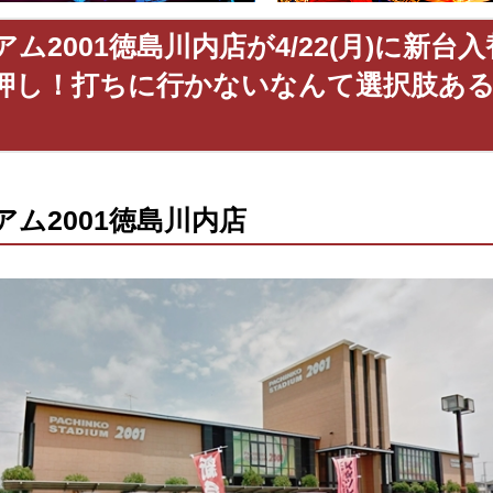
ム2001徳島川内店が4/22(月)に新台
押し！打ちに行かないなんて選択肢あ
アム2001徳島川内店