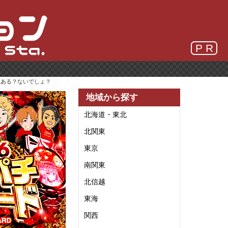
P R
択肢ある？ないでしょ？
地域から探す
北海道・東北
北関東
東京
南関東
北信越
東海
関西