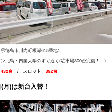
県徳島市川内町榎瀬615番地1
ン北島・四国大学のすぐ近く(駐車場800台完備！！)
コ
432台
/ スロット
392台
日(月)は新台入替！