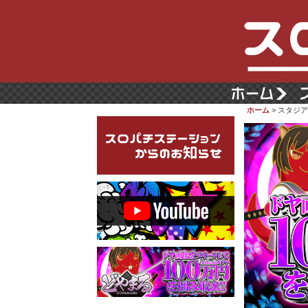
ホーム
> スタジ