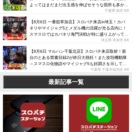
よってはまだまだ出玉感を伸ばせそうな箇所も多かっ
た！
千葉県 柏市
8/6
【8月6日 一番舘草加店】スロパチ来店in埼玉！カバ
ネリやマイジャグ5とメダル機の活躍が光る店内に！
スマスロではカバネリ海門決戦が特に盛り上がってい
た！
埼玉県 草加市
8/6
【8月6日 マルハン千葉北店】スロパチ来店取材！新
台のとある禁書目録2が終日大熱狂！また攻殻機動隊
～スマスロ化物語やマイジャグ5も好調さを示してい
た！
千葉県 千葉市稲毛区
8/6
最新記事一覧