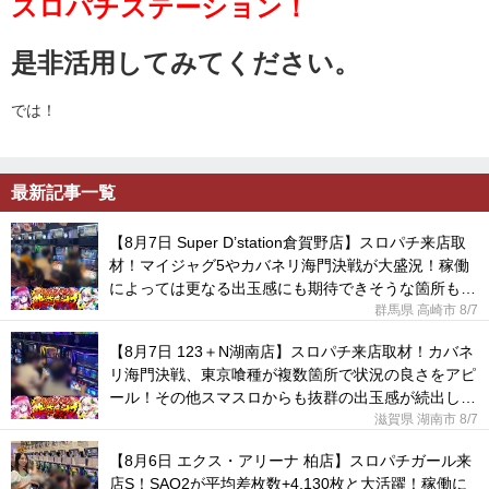
スロパチステーション！
是非活用してみてください。
では！
最新記事一覧
【8月7日 Super D’station倉賀野店】スロパチ来店取
材！マイジャグ5やカバネリ海門決戦が大盛況！稼働
によっては更なる出玉感にも期待できそうな箇所も見
られた！
群馬県 高崎市
8/7
【8月7日 123＋N湖南店】スロパチ来店取材！カバネ
リ海門決戦、東京喰種が複数箇所で状況の良さをアピ
ール！その他スマスロからも抜群の出玉感が続出して
いた！
滋賀県 湖南市
8/7
【8月6日 エクス・アリーナ 柏店】スロパチガール来
店S！SAO2が平均差枚数+4,130枚と大活躍！稼働に