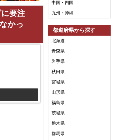
中国・四国
グに要注
九州・沖縄
なかっ
都道府県から探す
北海道
青森県
岩手県
秋田県
宮城県
山形県
福島県
茨城県
栃木県
群馬県