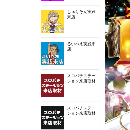
じゅりそん実践
来店
るいべえ実践来
店
スロパチステー
ション来店取材
スロパチステー
ション来店取材