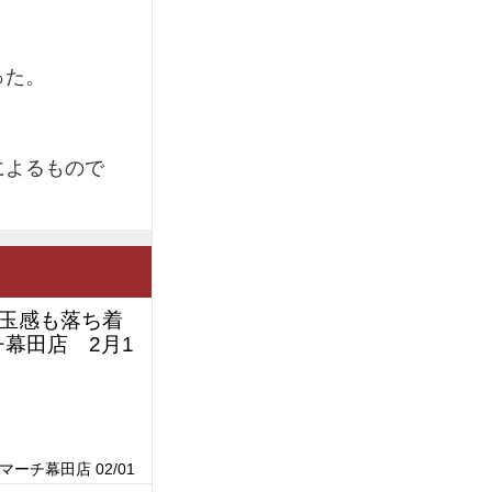
った。
によるもので
出玉感も落ち着
幕田店 2月1
ーチ幕田店 02/01