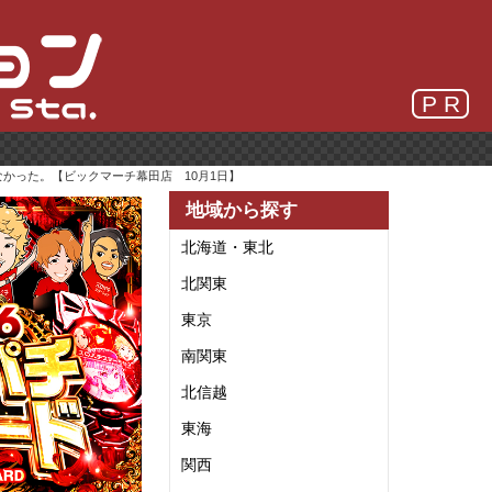
P R
かった。【ビックマーチ幕田店 10月1日】
地域から探す
北海道・東北
北関東
東京
南関東
北信越
東海
関西