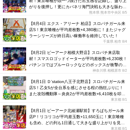
材！東京喰種が頭一つ抜けた出玉感を記録し、盛り上
がりを後押し！更にカバネリ海門決戦も大きな賑わい
を見せた！
熊本県 熊本市中央区
8/5
【8月4日 エクス・アリーナ 柏店】スロパチガール来
店S！東京喰種が平均差枚数+4,380枚に！またジャグ
ラーシリーズが終日高い稼働率を維持していた！
千葉県 柏市
8/4
【8月2日 ピーアーク相模大野店】スロパチ来店取
材！スマスロゴッドイーターが平均差枚数+6,230枚！
パチンコではブルーロックなどのボックスが衝撃の出
玉感に！
神奈川県 相模原市
8/2
【8月1日 Ｄ’station八王子北野店】スロパチガール来
店S！乙女5が全台系を感じさせる程の熱狂ぶりに！
また攻殻機動隊～炎炎2が平均差枚数+6,410枚を叩き
出した！
東京都
8/1
【8月1日 ピーアーク北綾瀬駅前】すろぱちガール来
店P！リコリコが平均差玉数+11,650玉に！東京喰種
も含め、どの列も1日通して大きな盛り上がりを見せ
ていた！
東京都
8/1