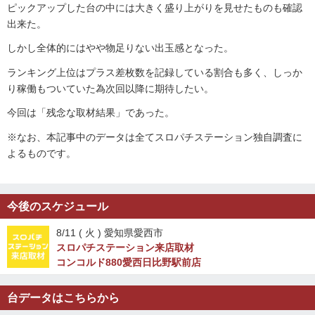
ピックアップした台の中には大きく盛り上がりを見せたものも確認
出来た。
しかし全体的にはやや物足りない出玉感となった。
ランキング上位はプラス差枚数を記録している割合も多く、しっか
り稼働もついていた為次回以降に期待したい。
今回は「残念な取材結果」であった。
※なお、本記事中のデータは全てスロパチステーション独自調査に
よるものです。
今後のスケジュール
8/11 (
火
) 愛知県愛西市
スロパチステーション来店取材
コンコルド880愛西日比野駅前店
台データはこちらから