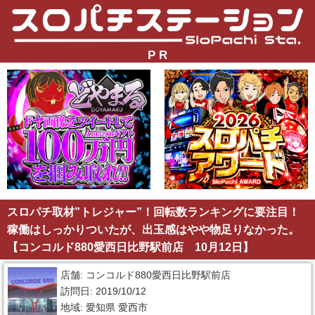
P R
スロパチ取材”トレジャー”！回転数ランキングに要注目！
稼働はしっかりついたが、出玉感はやや物足りなかった。
【コンコルド880愛西日比野駅前店 10月12日】
店舗: コンコルド880愛西日比野駅前店
訪問日: 2019/10/12
地域: 愛知県 愛西市