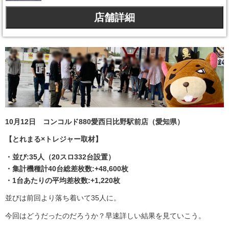
店舗詳細
10月12日 コンコルド880愛西日比野駅前店（愛知県）
【とれまる×トレジャー取材】
・並び:35人
（20スロ332台設置）
・集計機種計40
台総差枚数:+48,600枚
・1台あたりの平均差枚数:+1,220枚
並びは前回より落ち着いて35人に。
今回はどうだったのだろうか？早速詳しい結果を見ていこう。