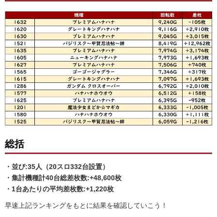
総括
・並び:35人
（20スロ332台設置）
・集計機種計40
台総差枚数:+48,600枚
・1台あたりの平均差枚数:+1,220枚
早速上記ランキングをもとに結果を確認していこう！