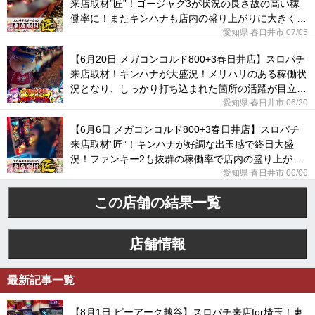
来店取材”匠”！ゴージャグ3が状況の良さ故の高い稼
働率に！またキンハナも店内の盛り上がりに大きく貢
献した！
愛知県 春日井市 07/05
【6月20日 メガコンコルド800+3春日井店】スロパチ
来店取材！キンハナが大盛況！メリハリのある稼働状
況となり、しっかり打ち込まれた箇所の活躍が目立っ
た！
愛知県 春日井市 06/20
【6月6日 メガコンコルド800+3春日井店】スロパチ
来店取材”匠”！キンハナが好調な出玉感で終日大盛
況！ファンキー2も抜群の稼働率で店内の盛り上がり
を牽引した！
愛知県 春日井市 06/06
この店舗の結果一覧
店舗情報
最新記事一覧
【8月1日 ピーアーク越谷】スロパチ来店for埼玉！東