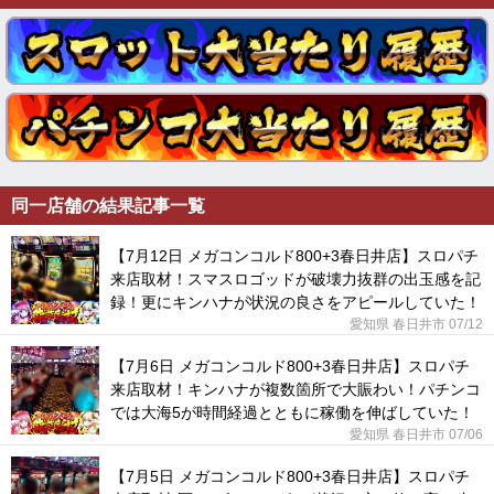
同一店舗の結果記事一覧
【7月12日 メガコンコルド800+3春日井店】スロパチ
来店取材！スマスロゴッドが破壊力抜群の出玉感を記
録！更にキンハナが状況の良さをアピールしていた！
愛知県 春日井市 07/12
【7月6日 メガコンコルド800+3春日井店】スロパチ
来店取材！キンハナが複数箇所で大賑わい！パチンコ
では大海5が時間経過とともに稼働を伸ばしていた！
愛知県 春日井市 07/06
【7月5日 メガコンコルド800+3春日井店】スロパチ