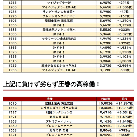
上記に負けず劣らず圧巻の高稼働！