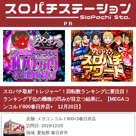
P R
スロパチ取材”トレジャー”！回転数ランキングに要注目！
ランキング下位の機種の凹みが目立つ結果に。【MEGAコ
ンコルド800春日井店+ 12月20日】
店舗: メガコンコルド800+3春日井店
訪問日: 2019/12/20
地域: 愛知県 春日井市