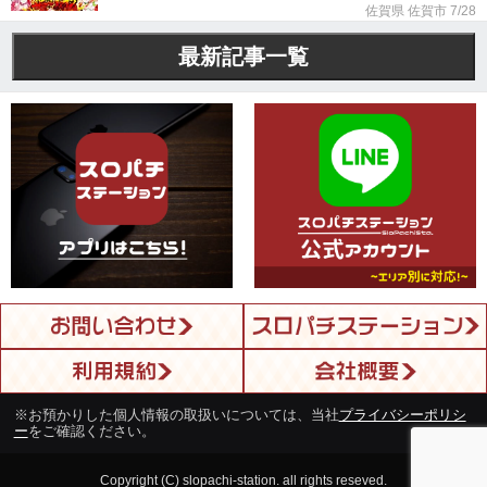
った！
佐賀県 佐賀市
7/28
最新記事一覧
※お預かりした個人情報の取扱いについては、当社
プライバシーポリシ
ー
をご確認ください。
Copyright (C) slopachi-station. all rights reseved.