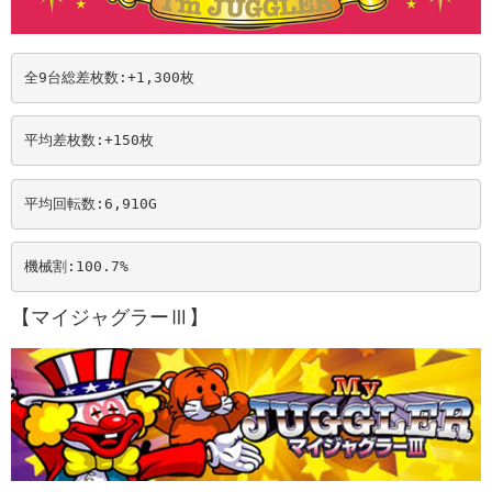
全9台
総差枚数:+1,300
枚
平均差枚数:+150
枚
平均回転数:6,910
G
機械割:100.7
%
【マイジャグラーⅢ】