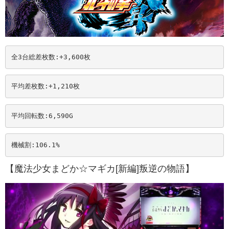
全3台
総差枚数:+3,600
枚
平均差枚数:+1,210
枚
平均回転数:6,590
G
機械割:106.1
%
【魔法少女まどか☆マギカ[新編]叛逆の物語】