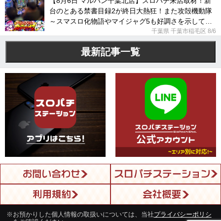
【8月6日 マルハン千葉北店】スロパチ来店取材！新
台のとある禁書目録2が終日大熱狂！また攻殻機動隊
～スマスロ化物語やマイジャグ5も好調さを示してい
た！
千葉県 千葉市稲毛区
8/6
最新記事一覧
※お預かりした個人情報の取扱いについては、当社
プライバシーポリシ