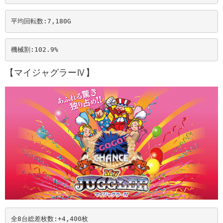
平均回転数:7,180
G
機械割:102.9
%
【マイジャグラーⅣ】
全8台
総差枚数:+4,400
枚