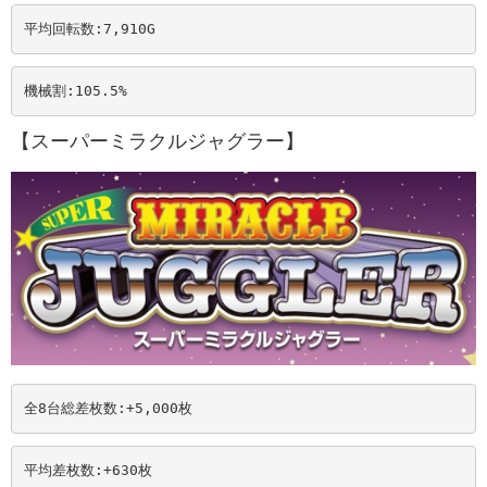
平均回転数:7,910
G
機械割:105.5
%
【スーパーミラクルジャグラー】
全8台
総差枚数:+5,000
枚
平均差枚数:+630
枚