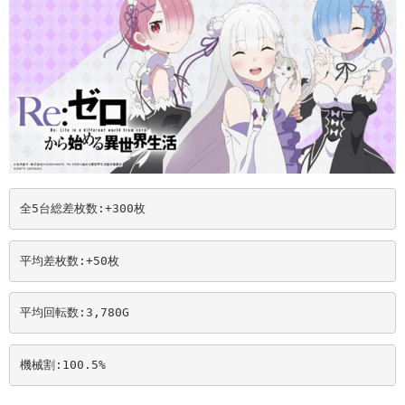
全5台
総差枚数:+300
枚
平均差枚数:+50
枚
平均回転数:3,780
G
機械割:100.5
%