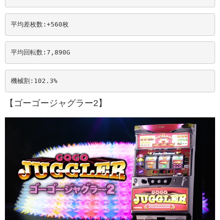
平均差枚数:+560
枚
平均回転数:7,890
G
機械割:102.3
%
【ゴーゴージャグラー2】