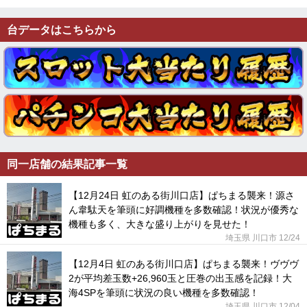
台データはこちらから
同一店舗の結果記事一覧
【12月24日 虹のある街川口店】ぱちまる襲来！源さ
ん韋駄天を筆頭に好調機種を多数確認！状況が優秀な
機種も多く、大きな盛り上がりを見せた！
埼玉県 川口市 12/24
【12月4日 虹のある街川口店】ぱちまる襲来！ヴヴヴ
2が平均差玉数+26,960玉と圧巻の出玉感を記録！大
海4SPを筆頭に状況の良い機種を多数確認！
埼玉県 川口市 12/04