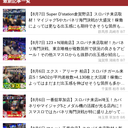
最新記事一覧
【8月7日 Super D’station倉賀野店】スロパチ来店取
材！マイジャグ5やカバネリ海門決戦が大盛況！稼働
によっては更なる出玉感にも期待できそうな箇所も見
られた！
群馬県 高崎市
8/7
【8月7日 123＋N湖南店】スロパチ来店取材！カバネ
リ海門決戦、東京喰種が複数箇所で状況の良さをアピ
ール！その他スマスロからも抜群の出玉感が続出して
いた！
滋賀県 湖南市
8/7
【8月6日 エクス・アリーナ 柏店】スロパチガール来
店S！SAO2が平均差枚数+4,130枚と大活躍！稼働に
よってはまだまだ出玉感を伸ばせそうな箇所も多かっ
た！
千葉県 柏市
8/6
【8月6日 一番舘草加店】スロパチ来店in埼玉！カバ
ネリやマイジャグ5とメダル機の活躍が光る店内に！
スマスロではカバネリ海門決戦が特に盛り上がってい
た！
埼玉県 草加市
8/6