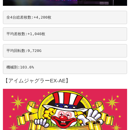
全4台
総差枚数:+4,200
枚
平均差枚数:+1,040
枚
平均回転数:9,720
G
機械割:103.6
%
【アイムジャグラーEX-AE】