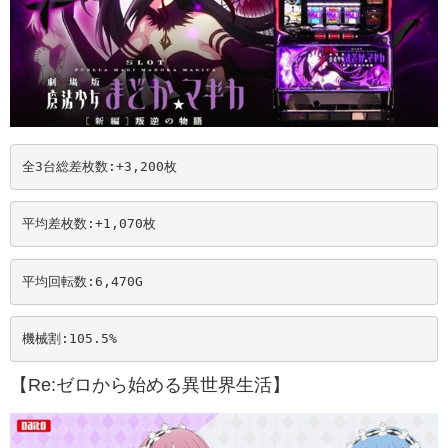
全3台
総差枚数:+3,200
枚
平均差枚数:+1,070
枚
平均回転数:6,470
G
機械割:105.5
%
【Re:ゼロから始める異世界生活】