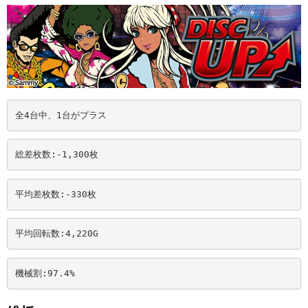
全4台中、1台がプラス
総差枚数:-1,300
枚
平均差枚数:-330
枚
平均回転数:4,220
G
機械割:97.4
%