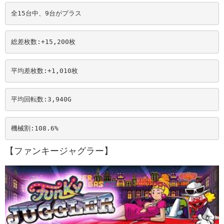
全15台中、9台がプラス
総差枚数:+15,200
枚
平均差枚数:+1,010
枚
平均回転数:3,940
G
機械割:108.6
%
【ファンキージャグラー】