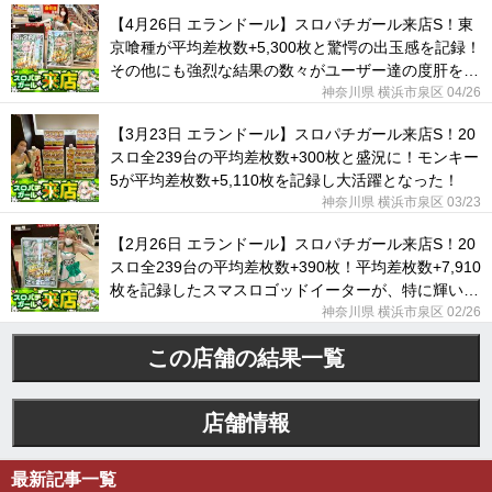
【4月26日 エランドール】スロパチガール来店S！東
京喰種が平均差枚数+5,300枚と驚愕の出玉感を記録！
その他にも強烈な結果の数々がユーザー達の度肝を抜
いた！
神奈川県 横浜市泉区 04/26
【3月23日 エランドール】スロパチガール来店S！20
スロ全239台の平均差枚数+300枚と盛況に！モンキー
5が平均差枚数+5,110枚を記録し大活躍となった！
神奈川県 横浜市泉区 03/23
【2月26日 エランドール】スロパチガール来店S！20
スロ全239台の平均差枚数+390枚！平均差枚数+7,910
枚を記録したスマスロゴッドイーターが、特に輝いて
いた！
神奈川県 横浜市泉区 02/26
この店舗の結果一覧
店舗情報
最新記事一覧