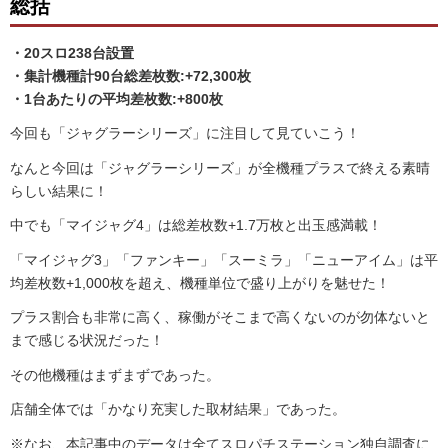
総括
・20スロ238台設置
・集計機種計90台総差枚数:+72,300枚
・1台あたりの平均差枚数:+800枚
今回も「ジャグラーシリーズ」に注目して見ていこう！
なんと今回は「ジャグラーシリーズ」が全機種プラスで終える素晴
らしい結果に！
中でも「マイジャグ4」は総差枚数+1.7万枚と出玉感満載！
「マイジャグ3」「ファンキー」「スーミラ」「ニューアイム」は平
均差枚数+1,000枚を超え、機種単位で盛り上がりを魅せた！
プラス割合も非常に高く、稼働がそこまで高くないのが勿体ないと
まで感じる状況だった！
その他機種はまずまずであった。
店舗全体では「かなり充実した取材結果」であった。
※なお、本記事中のデータは全てスロパチステーション独自調査に