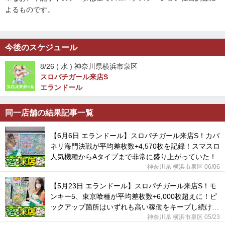
よるものです。
今後のスケジュール
8/26 (
水
) 神奈川県横浜市泉区
スロパチガール来店S
エランドール
同一店舗の結果記事一覧
【6月6日 エランドール】スロパチガール来店S！カバ
ネリ海門決戦が平均差枚数+4,570枚を記録！スマスロ
人気機種からAタイプまで非常に盛り上がっていた！
神奈川県 横浜市泉区 06/06
【5月23日 エランドール】スロパチガール来店S！モ
ンキー5、東京喰種が平均差枚数+6,000枚超えに！ピ
ックアップ箇所はいずれも高い稼働をキープし続けて
いた！
神奈川県 横浜市泉区 05/23