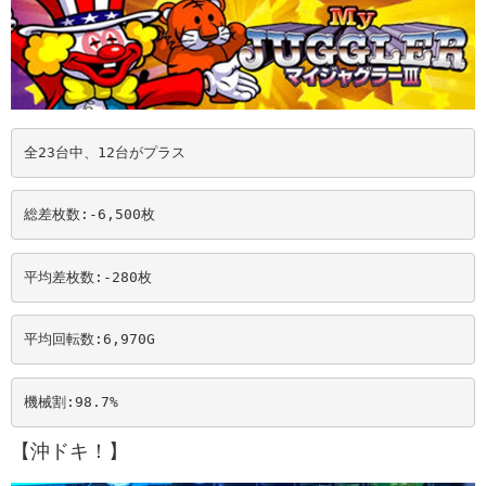
全23台中、12台がプラス
総差枚数:-6,500
枚
平均差枚数:-280
枚
平均回転数:6,970
G
機械割:98.7
%
【沖ドキ！】