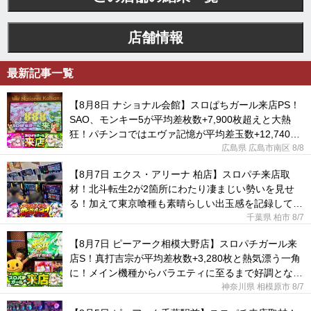
店舗情報
最新記事一覧
【8月8日 ナショナル会館】スロぱちガール来店PS！
SAO、モンキー5が平均差枚数+7,900枚超えと大熱
狂！パチンコではエヴァ記憶が平均差玉数+12,740玉
に！
広島県 広島市南区
8/8
【8月7日 エクス・アリーナ 柏店】スロパチ来店取
材！北斗転生2が2箇所にわたり凄まじい勢いを見せ
る！加えて東京喰種も素晴らしい出玉感を記録してい
た！
千葉県 柏市
8/7
【8月7日 ピーアーク相模大野店】スロパチガール来
店S！真打吉宗が平均差枚数+3,280枚と熱気漂う一角
に！メイン機種からバラエティに至るまで好調となっ
た！
神奈川県 相模原市
8/7