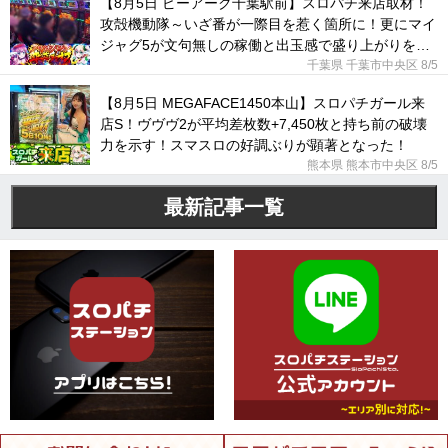
【8月5日 ピーアーク千葉駅前】スロパチ来店取材！
攻殻機動隊～いざ番が一際目を惹く箇所に！更にマイ
ジャグ5が文句無しの稼働と出玉感で盛り上がりを後
押しした！
千葉県 千葉市中央区
8/5
【8月5日 MEGAFACE1450本山】スロパチガール来
店S！ヴヴヴ2が平均差枚数+7,450枚と持ち前の破壊
力を示す！スマスロの好調ぶりが顕著となった！
熊本県 熊本市中央区
8/5
最新記事一覧