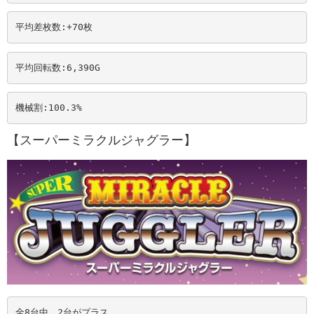
平均差枚数:+70
枚
平均回転数:6,390
G
機械割:100.3
%
【スーパーミラクルジャグラー】
全8台中、2台がプラス