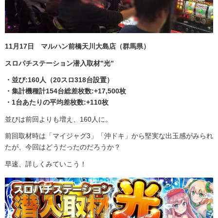
11月17日 マルハン前橋天川大島店（群馬県）
スロパチステーション潜入取材”光”
・並び:160人（20スロ318台設置）
・集計機種計154台総差枚数:+17,500枚
・1台あたりの平均差枚数:+110枚
並びは前回よりも増え、160人に。
前回取材時は「マイジャグ3」「沖ドキ」から堅実な出玉感がみられ
たが、今回はどうだったのだろうか？
早速、詳しくみていこう！