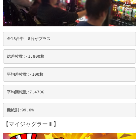
全18台中、8台がプラス
総差枚数:-1,800
枚
平均差枚数:-100
枚
平均回転数:7,470
G
機械割:99.6
%
【マイジャグラーⅢ】