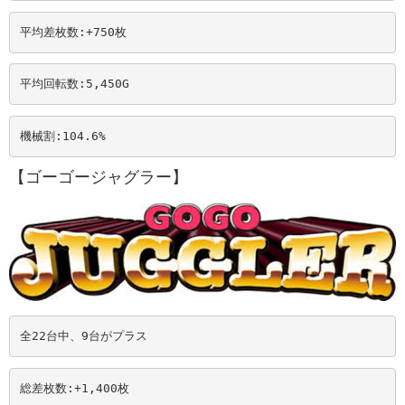
平均差枚数:+750
枚
平均回転数:5,450
G
機械割:104.6
%
【ゴーゴージャグラー】
全22台中、9台がプラス
総差枚数:+1,400
枚