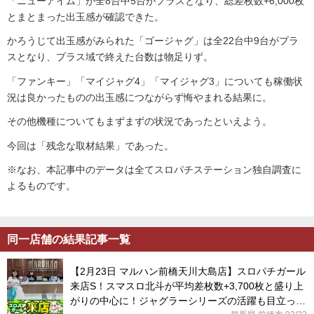
「ニューアイム」が全8台中5台がプラスとなり、総差枚数+6,000枚
とまとまった出玉感が確認できた。
かろうじて出玉感がみられた「ゴージャグ」は全22台中9台がプラ
スとなり、プラス域で終えた台数は物足りず。
「ファンキー」「マイジャグ4」「マイジャグ3」についても稼働状
況は良かったものの出玉感につながらず悔やまれる結果に。
その他機種についてもまずまずの状況であったといえよう。
今回は「残念な取材結果」であった。
※なお、本記事中のデータは全てスロパチステーション独自調査に
よるものです。
同一店舗の結果記事一覧
【2月23日 マルハン前橋天川大島店】スロパチガール
来店S！スマスロ北斗が平均差枚数+3,700枚と盛り上
がりの中心に！ジャグラーシリーズの活躍も目立っ