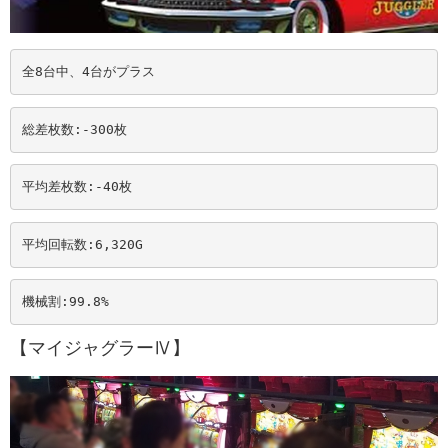
全8台中、4台がプラス
総差枚数:-300
枚
平均差枚数:-40
枚
平均回転数:6,320
G
機械割:99.8
%
【マイジャグラーⅣ】