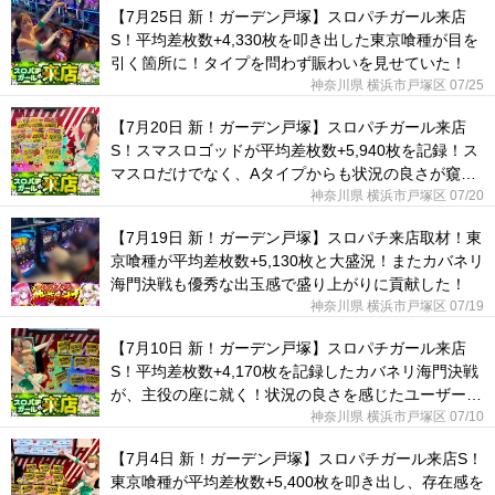
【7月25日 新！ガーデン戸塚】スロパチガール来店
S！平均差枚数+4,330枚を叩き出した東京喰種が目を
引く箇所に！タイプを問わず賑わいを見せていた！
神奈川県 横浜市戸塚区 07/25
【7月20日 新！ガーデン戸塚】スロパチガール来店
S！スマスロゴッドが平均差枚数+5,940枚を記録！ス
マスロだけでなく、Aタイプからも状況の良さが窺え
た！
神奈川県 横浜市戸塚区 07/20
【7月19日 新！ガーデン戸塚】スロパチ来店取材！東
京喰種が平均差枚数+5,130枚と大盛況！またカバネリ
海門決戦も優秀な出玉感で盛り上がりに貢献した！
神奈川県 横浜市戸塚区 07/19
【7月10日 新！ガーデン戸塚】スロパチガール来店
S！平均差枚数+4,170枚を記録したカバネリ海門決戦
が、主役の座に就く！状況の良さを感じたユーザーで
溢れていた！
神奈川県 横浜市戸塚区 07/10
【7月4日 新！ガーデン戸塚】スロパチガール来店S！
東京喰種が平均差枚数+5,400枚を叩き出し、存在感を