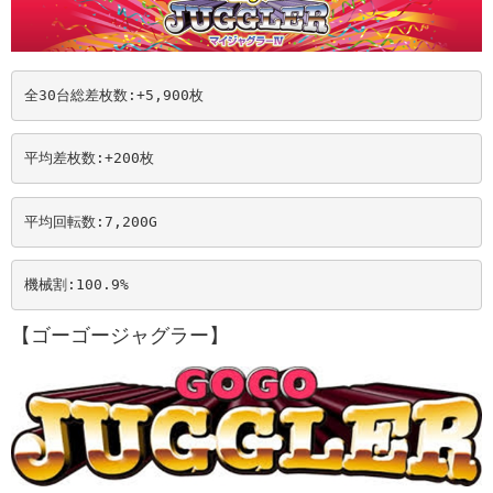
全30台
総差枚数:+5,900
枚
平均差枚数:+200
枚
平均回転数:7,200
G
機械割:100.9
%
【ゴーゴージャグラー】