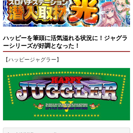
ハッピーを筆頭に活気溢れる状況に！ジャグラ
ーシリーズが好調となった！
【ハッピージャグラー】