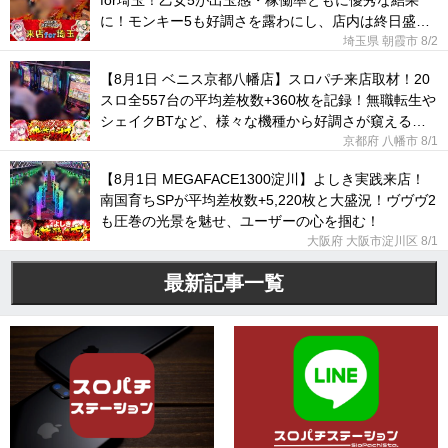
for埼玉！乙女5が出玉感・稼働率ともに優秀な結果
に！モンキー5も好調さを露わにし、店内は終日盛況
となった！
埼玉県 朝霞市
8/2
【8月1日 ベニス京都八幡店】スロパチ来店取材！20
スロ全557台の平均差枚数+360枚を記録！無職転生や
シェイクBTなど、様々な機種から好調さが窺える店
内に！
京都府 八幡市
8/1
【8月1日 MEGAFACE1300淀川】よしき実践来店！
南国育ちSPが平均差枚数+5,220枚と大盛況！ヴヴヴ2
も圧巻の光景を魅せ、ユーザーの心を掴む！
大阪府 大阪市淀川区
8/1
最新記事一覧