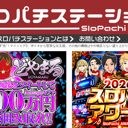
材”光”！マイジャグ3、沖ドキから堅実な出玉感。その他の機種はやや物足りない盛り上がり