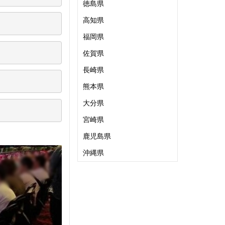
徳島県
高知県
福岡県
佐賀県
長崎県
熊本県
大分県
宮崎県
鹿児島県
沖縄県