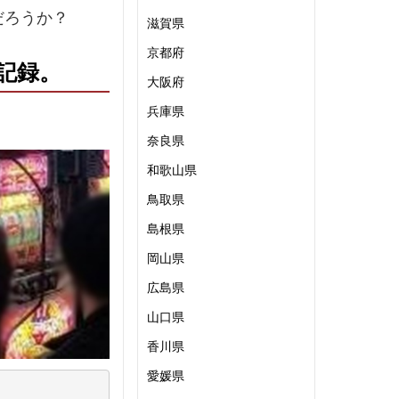
だろうか？
滋賀県
京都府
記録。
大阪府
兵庫県
奈良県
和歌山県
鳥取県
島根県
岡山県
広島県
山口県
香川県
愛媛県