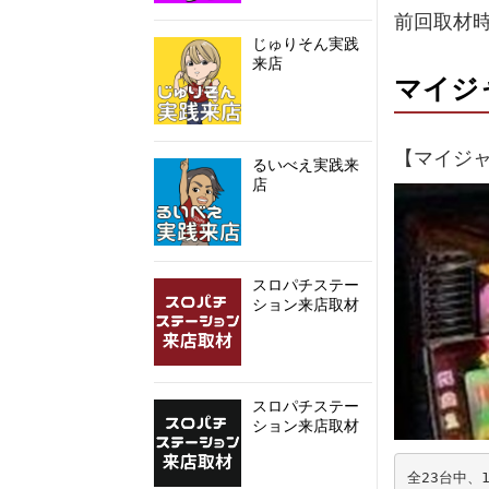
前回取材
じゅりそん実践
来店
マイジ
【マイジ
るいべえ実践来
店
スロパチステー
ション来店取材
スロパチステー
ション来店取材
全23台中、