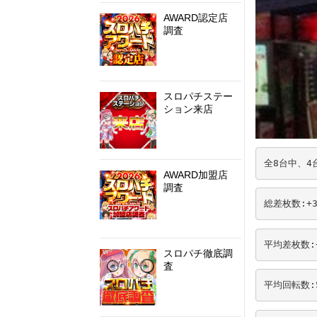
AWARD認定店
調査
スロパチステー
ション来店
全8台中、4
AWARD加盟店
調査
総差枚数:+3
平均差枚数:+
スロパチ徹底調
査
平均回転数:5