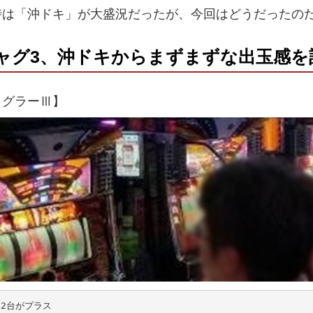
時は「沖ドキ」が大盛況だったが、今回はどうだったの
ャグ3、沖ドキからまずまずな出玉感を
ャグラーⅢ】
12台がプラス