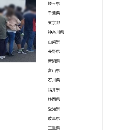
埼玉県
千葉県
東京都
神奈川県
山梨県
長野県
新潟県
富山県
石川県
福井県
静岡県
愛知県
岐阜県
三重県