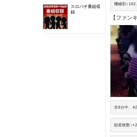
機械割:102
スロパチ番組収
録
【ファン
@SloPachi_Staさんのツイート
全8台中、4
総差枚数:+2