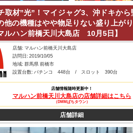
チ取材”光”！マイジャグ3、沖ドキから
の他の機種はやや物足りない盛り上が
マルハン前橋天川大島店 10月5日】
店舗: マルハン前橋天川大島店
訪問日: 2019/10/05
地域: 群馬県 前橋市
設置台数: パチンコ 448台 / スロット 390台
店舗情報随時更新中！
マルハン前橋天川大島店の店舗詳細はこちら
（DMMぱちタウン）
店舗詳細