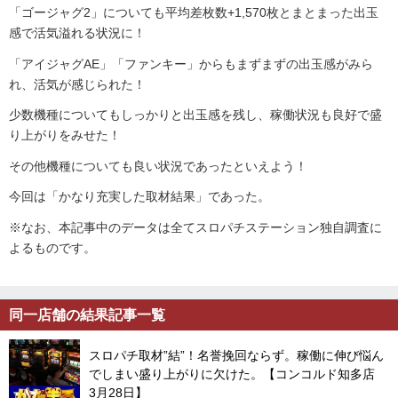
「ゴージャグ2」についても平均差枚数+1,570枚とまとまった出玉
感で活気溢れる状況に！
「アイジャグAE」「ファンキー」からもまずまずの出玉感がみら
れ、活気が感じられた！
少数機種についてもしっかりと出玉感を残し、稼働状況も良好で盛
り上がりをみせた！
その他機種についても良い状況であったといえよう！
今回は「かなり充実した取材結果」であった。
※なお、本記事中のデータは全てスロパチステーション独自調査に
よるものです。
同一店舗の結果記事一覧
スロパチ取材”結”！名誉挽回ならず。稼働に伸び悩ん
でしまい盛り上がりに欠けた。【コンコルド知多店
3月28日】