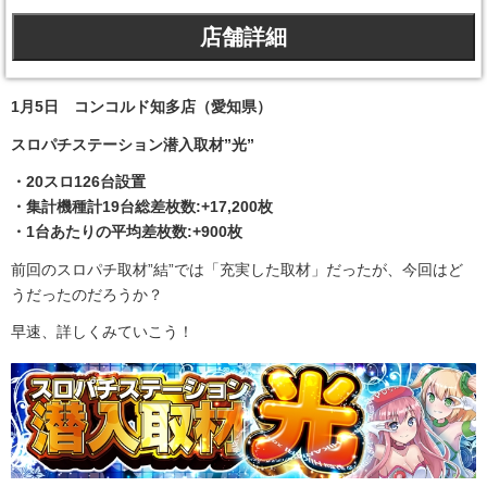
店舗詳細
1月5日 コンコルド知多店（愛知県）
スロパチステーション潜入取材”光”
・20スロ126台設置
・集計機種計19台総差枚数:+17,200枚
・1台あたりの平均差枚数:+900枚
前回のスロパチ取材”結”では「充実した取材」だったが、今回はど
うだったのだろうか？
早速、詳しくみていこう！