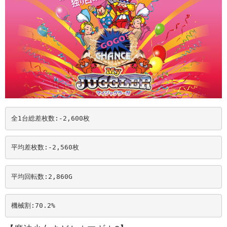
全1台
総差枚数:-2,600
枚
平均差枚数:-2,560
枚
平均回転数:2,860
G
機械割:70.2
%