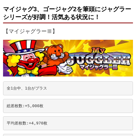
マイジャグ3、ゴージャグ2を筆頭にジャグラー
シリーズが好調！活気ある状況に！
【マイジャグラーⅢ】
全1台中、1台がプラス
総差枚数:+5,000
枚
平均差枚数:+4,970
枚