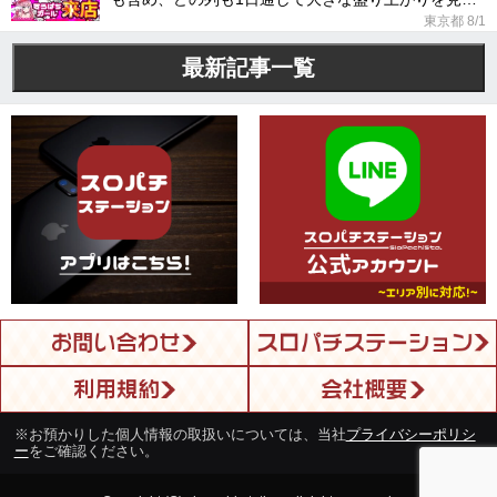
ていた！
東京都
8/1
最新記事一覧
※お預かりした個人情報の取扱いについては、当社
プライバシーポリシ
ー
をご確認ください。