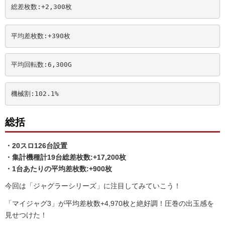
総差枚数:+2,300
枚
平均差枚数:+390
枚
平均回転数:6,300
G
機械割:102.1
%
総括
・20スロ126台設置
・集計機種計19台総差枚数:+17,200枚
・1台あたりの平均差枚数:+900枚
今回は「ジャグラーシリーズ」に注目してみていこう！
「マイジャグ3」が平均差枚数+4,970枚と絶好調！圧巻の出玉感を
見せつけた！