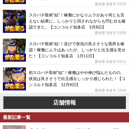
愛知県 知多市 03/28
スロパチ取材”結”！稼働にかなりムラがあり何とも言
えない結果に。しっかりと回されながらも凹む台も確
認できた。【コンコルド知多店 3月8日】
愛知県 知多市 03/08
スロパチ取材”結”！並びで状況の良さそうな箇所を確
認！稼働にムラはあったが、しっかりと出玉感を見せ
た！【コンコルド知多店 1月11日】
愛知県 知多市 01/11
初スロパチ取材”結”！稼働はやや伸び悩んだものの、
状況は良さそうで出玉感をしっかり感じられた！【コ
ンコルド知多店 12月8日】
愛知県 知多市 12/08
店舗情報
最新記事一覧