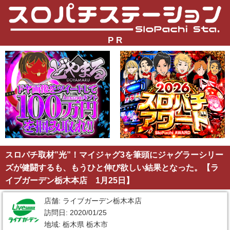
P R
スロパチ取材”光”！マイジャグ3を筆頭にジャグラーシリー
ズが健闘するも、もうひと伸び欲しい結果となった。【ラ
イブガーデン栃木本店 1月25日】
店舗: ライブガーデン栃木本店
訪問日: 2020/01/25
地域: 栃木県 栃木市