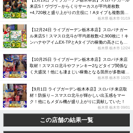
来店S！ヴヴヴ～からくりサーカスが平均差枚数
+4,720枚と盛り上がりの主役に！Aタイプも複数箇所
で絶好調！
栃木県 栃木市 01/19
【12月24日 ライブガーデン栃木本店】スロパチガー
ル来店S！スマスロ北斗が平均差枚数+2,900枚に！キ
ンハナやアイムEX-TPとAタイプの稼働の高さにも注
目だ！
栃木県 栃木市 12/24
【10月25日 ライブガーデン栃木本店】スロパチ来店
取材！スマスロ北斗やファンキー2などタイプ関係な
く大盛況！他にも凄まじい稼働となる箇所が多数確認
できた！
栃木県 栃木市 10/25
【9月1日 ライブガーデン栃木本店】スロパチ来店取
材！防振り～スマスロ北斗が輝かしい出玉感をマー
ク！他にもメダル機が盛り上がりに貢献していた！
栃木県 栃木市 09/01
この店舗の結果一覧