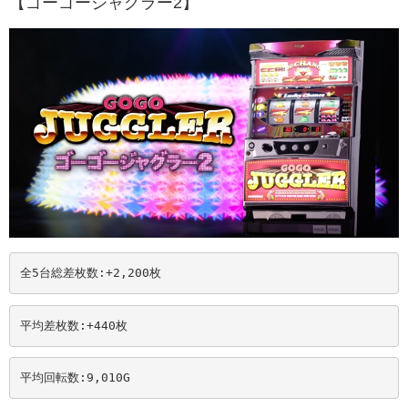
【ゴーゴージャグラー2】
全5台
総差枚数:+2,200
枚
平均差枚数:+440
枚
平均回転数:9,010
G