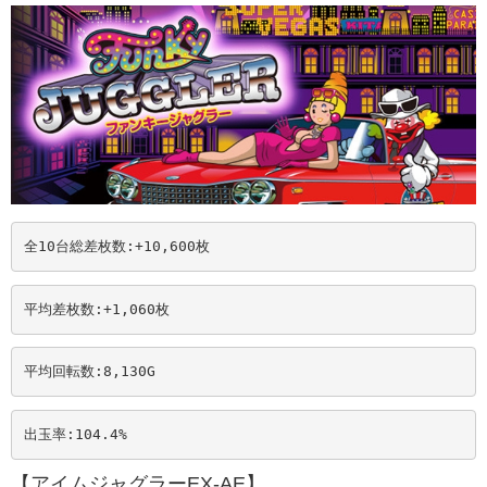
全10台
総差枚数:+10,600
枚
平均差枚数:+1,060
枚
平均回転数:8,130
G
出玉率:104.4
%
【アイムジャグラーEX-AE】