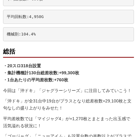
平均回転数:4,950
G
機械割:104.4
%
総括
・20スロ318台設置
・集計機種計130台総差枚数:+99,300枚
・1台あたりの平均差枚数:+760枚
今回は「沖ドキ」「ジャグラーシリーズ」に注目してみていこう！
「沖ドキ」が全31台中19台がプラスとなり総差枚数+29,100枚と文
句なしの盛り上がりをみせた！
平均差枚数では「マイジャグ4」が+1,270枚とまとまった出玉感で
活気溢れる状況に！
「ゴージャグ」「ニューアイム」も設置台数の半数以上がプラスで