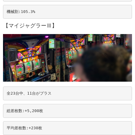
機械割:105.3
%
【マイジャグラーⅢ】
全23台中、11台がプラス
総差枚数:+5,200
枚
平均差枚数:+230
枚