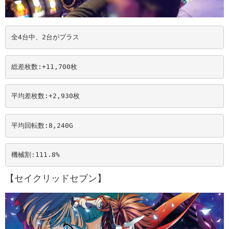
全4台中、2台がプラス
総差枚数:+11,700
枚
平均差枚数:+2,930
枚
平均回転数:8,240
G
機械割:111.8
%
【セイクリッドセブン】