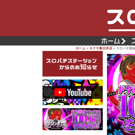
ホーム
>
キクヤ春日井店
> スロパチ取