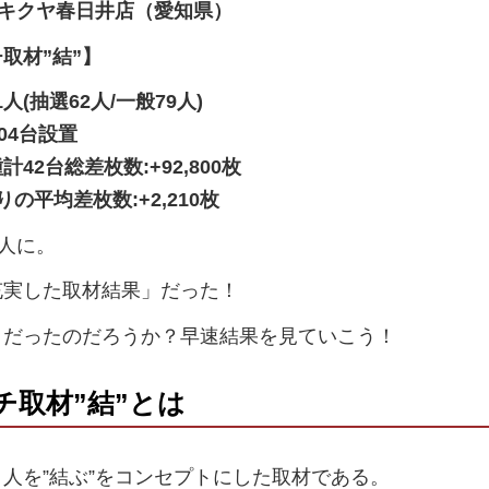
 キクヤ春日井店（愛知県）
取材”結”】
1人(抽選62人/一般79人)
04台設置
計42
台総差枚数:+92,800枚
の平均差枚数:+2,210枚
1人に。
充実した取材結果」だった！
うだったのだろうか？早速結果を見ていこう！
チ取材”結”とは
人を”結ぶ”をコンセプトにした取材である。