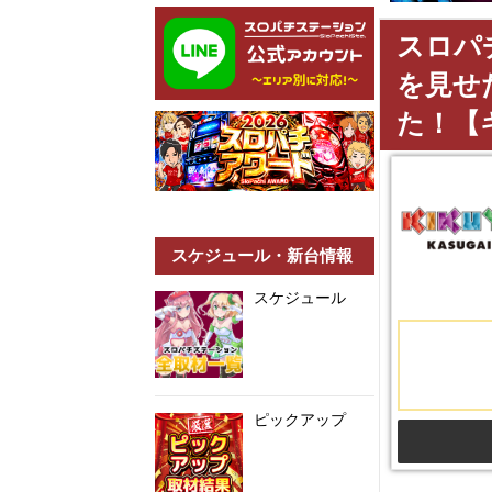
スロパ
を見せ
た！【
スケジュール・新台情報
スケジュール
ピックアップ