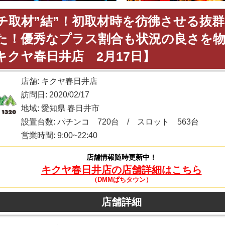
チ取材”結”！初取材時を彷彿させる抜
た！優秀なプラス割合も状況の良さを
キクヤ春日井店 2月17日】
店舗: キクヤ春日井店
訪問日: 2020/02/17
地域: 愛知県 春日井市
設置台数: パチンコ 720台 / スロット 563台
営業時間: 9:00~22:40
店舗情報随時更新中！
キクヤ春日井店の店舗詳細はこちら
（DMMぱちタウン）
店舗詳細