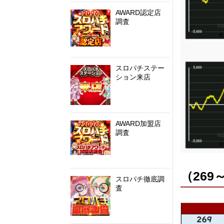
AWARD認定店
調査
スロパチステー
ション来店
AWARD加盟店
調査
（269
スロパチ徹底調
査