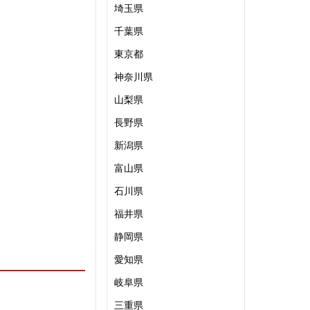
埼玉県
千葉県
東京都
神奈川県
山梨県
長野県
新潟県
富山県
石川県
福井県
静岡県
愛知県
岐阜県
三重県