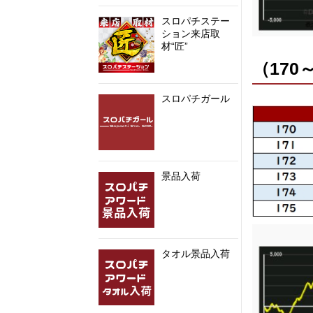
スロパチステー
ション来店取
材“匠”
（170
スロパチガール
景品入荷
タオル景品入荷