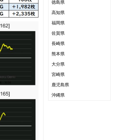
徳島県
高知県
福岡県
佐賀県
長崎県
熊本県
大分県
宮崎県
鹿児島県
沖縄県