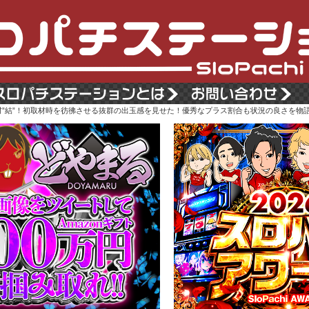
材”結”！初取材時を彷彿させる抜群の出玉感を見せた！優秀なプラス割合も状況の良さを物語