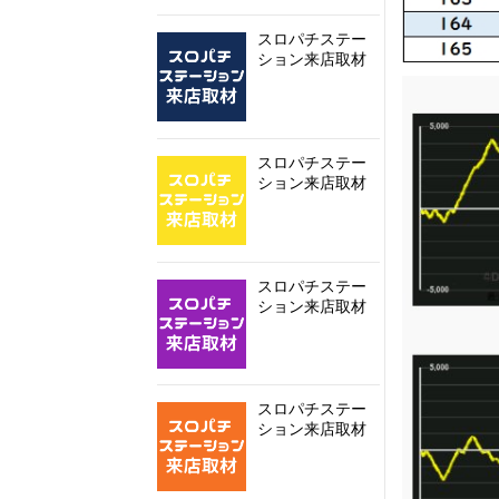
スロパチステー
ション来店取材
スロパチステー
ション来店取材
スロパチステー
ション来店取材
スロパチステー
ション来店取材