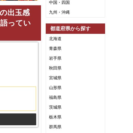
中国・四国
群の出玉感
九州・沖縄
物語ってい
都道府県から探す
北海道
青森県
岩手県
秋田県
宮城県
山形県
福島県
茨城県
栃木県
群馬県