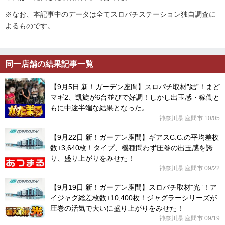
※なお、本記事中のデータは全てスロパチステーション独自調査に
よるものです。
同一店舗の結果記事一覧
【9月5日 新！ガーデン座間】スロパチ取材”結”！まど
マギ2、凱旋が6台並びで好調！しかし出玉感・稼働と
もに中途半端な結果となった。
神奈川県 座間市 10/05
【9月22日 新！ガーデン座間】ギアスC.C.の平均差枚
数+3,640枚！タイプ、機種問わず圧巻の出玉感を誇
り、盛り上がりをみせた！
神奈川県 座間市 09/22
【9月19日 新！ガーデン座間】スロパチ取材”光”！ア
イジャグ総差枚数+10,400枚！ジャグラーシリーズが
圧巻の活気で大いに盛り上がりをみせた！
神奈川県 座間市 09/19