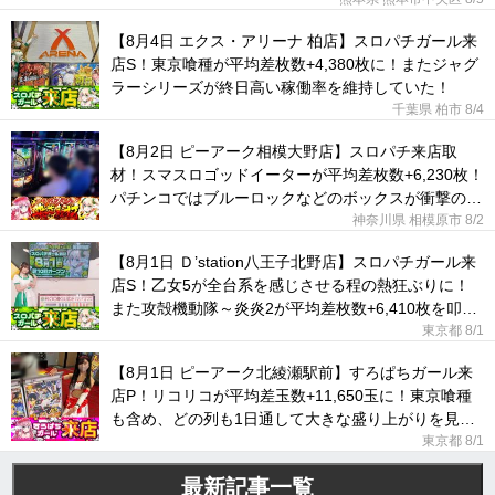
【8月4日 エクス・アリーナ 柏店】スロパチガール来
店S！東京喰種が平均差枚数+4,380枚に！またジャグ
ラーシリーズが終日高い稼働率を維持していた！
千葉県 柏市
8/4
【8月2日 ピーアーク相模大野店】スロパチ来店取
材！スマスロゴッドイーターが平均差枚数+6,230枚！
パチンコではブルーロックなどのボックスが衝撃の出
玉感に！
神奈川県 相模原市
8/2
【8月1日 Ｄ’station八王子北野店】スロパチガール来
店S！乙女5が全台系を感じさせる程の熱狂ぶりに！
また攻殻機動隊～炎炎2が平均差枚数+6,410枚を叩き
出した！
東京都
8/1
【8月1日 ピーアーク北綾瀬駅前】すろぱちガール来
店P！リコリコが平均差玉数+11,650玉に！東京喰種
も含め、どの列も1日通して大きな盛り上がりを見せ
ていた！
東京都
8/1
最新記事一覧