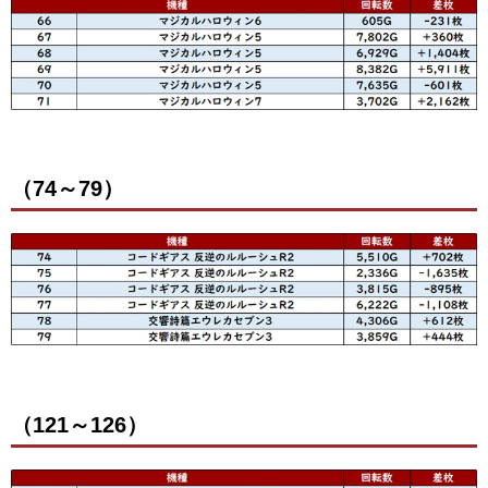
（74
～79）
（121～126）