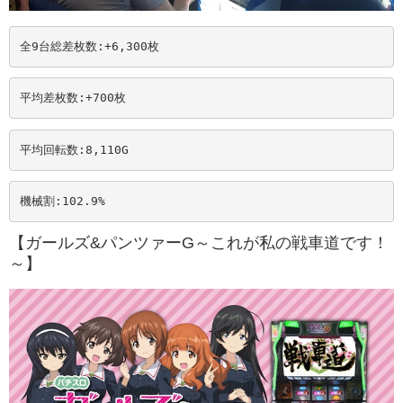
全9台
総差枚数:+6,300
枚
平均差枚数:+700
枚
平均回転数:8,110
G
機械割:102.9
%
【ガールズ&パンツァーG～これが私の戦車道です！
～】