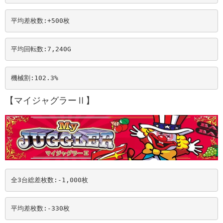
平均差枚数:+500
枚
平均回転数:7,240
G
機械割:102.3
%
【マイジャグラーⅡ】
全3台
総差枚数:-1,000
枚
平均差枚数:-330
枚