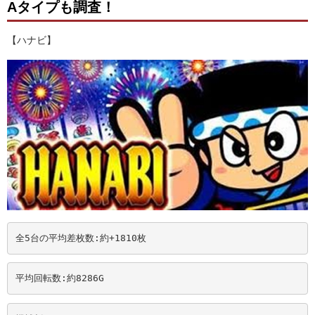
Aタイプも調査！
【ハナビ】
全5台の平均差枚数:約+1810
枚
平均回転数:約8286G