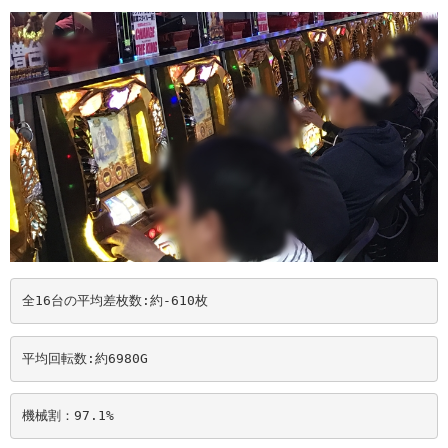
全16台の平均差枚数:約-610
枚
平均回転数:約6980G
機械割：97.1%