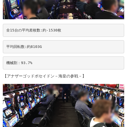
全15台の平均差枚数:約-1530
枚
平均回転数:約8103G
機械割：93.7%
【アナザーゴッドポセイドン－海皇の参戦－】