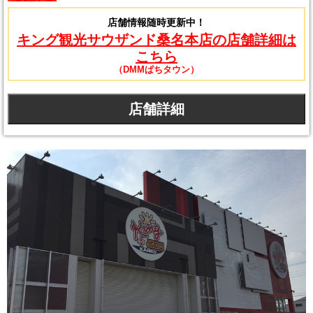
店舗情報随時更新中！
キング観光サウザンド桑名本店の店舗詳細は
こちら
（DMMぱちタウン）
店舗詳細