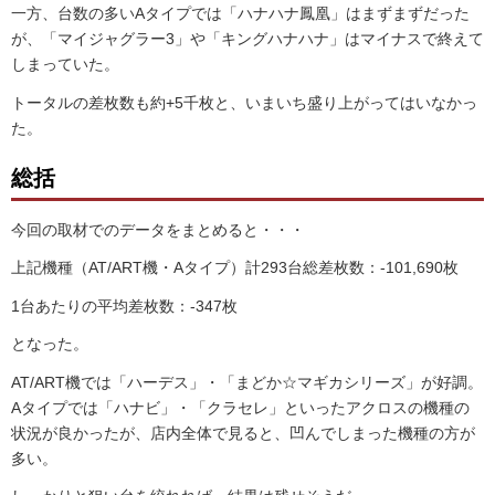
一方、台数の多いAタイプでは「ハナハナ鳳凰」はまずまずだった
が、「マイジャグラー3」や「キングハナハナ」はマイナスで終えて
しまっていた。
トータルの差枚数も約+5千枚と、いまいち盛り上がってはいなかっ
た。
総括
今回の取材でのデータをまとめると・・・
上記機種（AT/ART機・Aタイプ）計293台総差枚数：-101,690枚
1台あたりの平均差枚数：-347枚
となった。
AT/ART機では「ハーデス」・「まどか☆マギカシリーズ」が好調。
Aタイプでは「ハナビ」・「クラセレ」といったアクロスの機種の
状況が良かったが、店内全体で見ると、凹んでしまった機種の方が
多い。