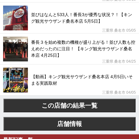
並びはなんと533人！番長3が優秀な状況？！【キン
グ観光サウザンド桑名本店 5月5日】
三重県 桑名市 05/05
番長３を始め複数の機種が盛り上がる！並び人数も控
えめだったのに注目！ 【キング観光サウザンド桑名
本店 4月25日】
三重県 桑名市 04/25
【動画】キング観光サウザンド桑名本店 4月5日いそ
まる実践取材
三重県 桑名市 04/05
この店舗の結果一覧
店舗情報