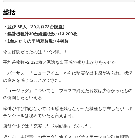
総括
・並び:35人（20スロ72台設置）
・集計機種計30台総差枚数:+13,200枚
・1台あたりの平均差枚数:+440枚
今回好調だったのは「バジ絆」！
平均差枚数+2,220枚と秀逸な出玉感で盛り上がりをみせた！
「バーサス」「ニューアイム」からは堅実な出玉感がみられ、状況
の良さを感じることができた。
「ゴージャグ」についても、プラスで終えた台数は少なかったもの
の健闘したといえる！
稼働が伸び悩むなかで出玉感を残せなかった機種も存在したが、ポ
テンシャルは秘めていたと言えよう。
店舗全体では「充実した取材結果」であった。
※なお、本記事中のデータは全てスロパチステーション独自調査に