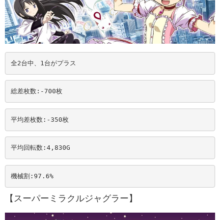
全2台中、1台がプラス
総差枚数:-700
枚
平均差枚数:-350
枚
平均回転数:4,830
G
機械割:97.6
%
【スーパーミラクルジャグラー】