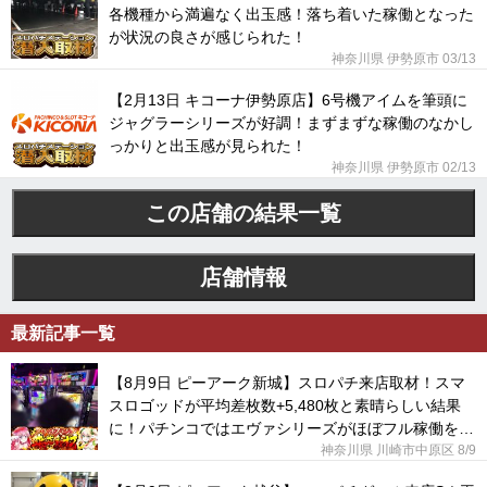
各機種から満遍なく出玉感！落ち着いた稼働となった
が状況の良さが感じられた！
神奈川県 伊勢原市 03/13
【2月13日 キコーナ伊勢原店】6号機アイムを筆頭に
ジャグラーシリーズが好調！まずまずな稼働のなかし
っかりと出玉感が見られた！
神奈川県 伊勢原市 02/13
この店舗の結果一覧
店舗情報
最新記事一覧
【8月9日 ピーアーク新城】スロパチ来店取材！スマ
スロゴッドが平均差枚数+5,480枚と素晴らしい結果
に！パチンコではエヴァシリーズがほぼフル稼働を保
っていた！
神奈川県 川崎市中原区
8/9