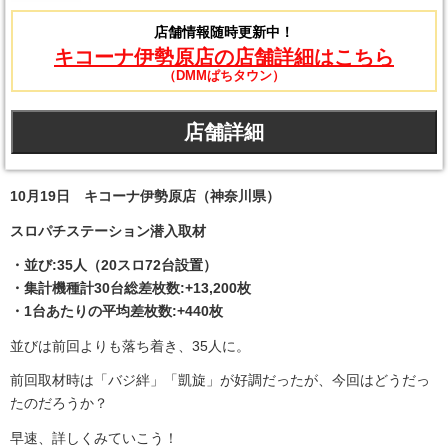
店舗情報随時更新中！
キコーナ伊勢原店の店舗詳細はこちら
（DMMぱちタウン）
店舗詳細
10月19日 キコーナ伊勢原店（神奈川県）
スロパチステーション潜入取材
・並び:35人（20スロ72台設置）
・集計機種計30台総差枚数:+13,200枚
・1台あたりの平均差枚数:+440枚
並びは前回よりも落ち着き、35人に。
前回取材時は「バジ絆」「凱旋」が好調だったが、今回はどうだっ
たのだろうか？
早速、詳しくみていこう！