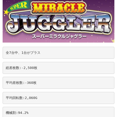
全7台中、1台がプラス
総差枚数:-2,500
枚
平均差枚数:-360
枚
平均回転数:2,060
G
機械割:94.2
%