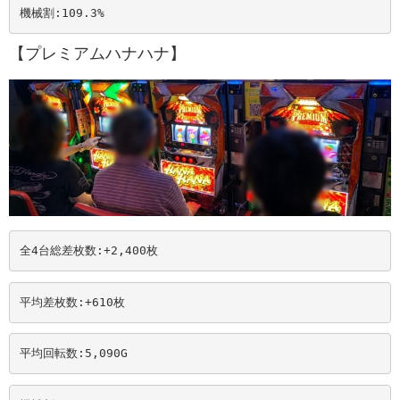
機械割:109.3
%
【プレミアムハナハナ】
全4台
総差枚数:+2,400
枚
平均差枚数:+610
枚
平均回転数:5,090
G