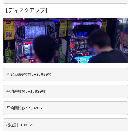
【ディスクアップ】
全2台
総差枚数:+3,900
枚
平均差枚数:+1,930
枚
平均回転数:7,820
G
機械割:108.2
%