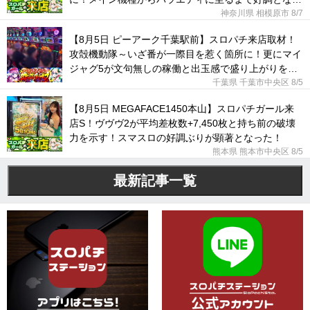
た！
神奈川県 相模原市
8/7
【8月5日 ピーアーク千葉駅前】スロパチ来店取材！
攻殻機動隊～いざ番が一際目を惹く箇所に！更にマイ
ジャグ5が文句無しの稼働と出玉感で盛り上がりを後
押しした！
千葉県 千葉市中央区
8/5
【8月5日 MEGAFACE1450本山】スロパチガール来
店S！ヴヴヴ2が平均差枚数+7,450枚と持ち前の破壊
力を示す！スマスロの好調ぶりが顕著となった！
熊本県 熊本市中央区
8/5
最新記事一覧