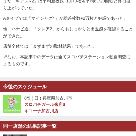
また「ギアスR2」は平均差枚数+1,670枚＆平均8,720回転と終日盛
り上がっていた。
Aタイプでは「マイジャグ4」が総差枚数+2万枚と好調であった。
他「ハナビ通」「クレア2」からもしっかりと出玉感を確認すること
ができた。
店舗全体では「まずまずの取材結果」であった。
※なお、本記事中のデータは全てスロパチステーション独自調査に
よるものです。
今後のスケジュール
8/9 (
日
) 兵庫県加古川市
スロパチガール来店S
キコーナ加古川店
同一店舗の結果記事一覧