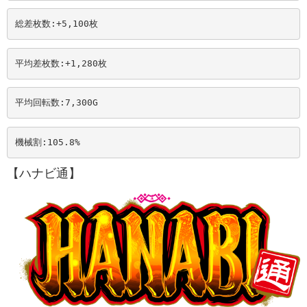
総差枚数:+5,100
枚
平均差枚数:+1,280
枚
平均回転数:7,300
G
機械割:105.8
%
【ハナビ通】