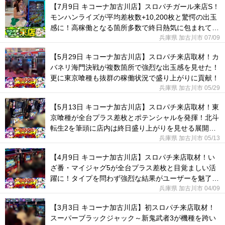
【7月9日 キコーナ加古川店】スロパチガール来店S！
モンハンライズが平均差枚数+10,200枚と驚愕の出玉
感に！高稼働となる箇所多数で終日熱気に包まれてい
た！
兵庫県 加古川市 07/09
【5月29日 キコーナ加古川店】スロパチ来店取材！カ
バネリ海門決戦が複数箇所で強烈な出玉感を見せた！
更に東京喰種も抜群の稼働状況で盛り上がりに貢献！
兵庫県 加古川市 05/29
【5月13日 キコーナ加古川店】スロパチ来店取材！東
京喰種が全台プラス差枚とポテンシャルを発揮！北斗
転生2を筆頭に店内は終日盛り上がりを見せる展開と
なった！
兵庫県 加古川市 05/13
【4月9日 キコーナ加古川店】スロパチ来店取材！い
ざ番・マイジャグ5が全台プラス差枚と目覚ましい活
躍に！タイプを問わず強烈な結果がユーザーを魅了し
た！
兵庫県 加古川市 04/09
【3月3日 キコーナ加古川店】初スロパチ来店取材！
スーパーブラックジャック～新鬼武者3が機種を跨い