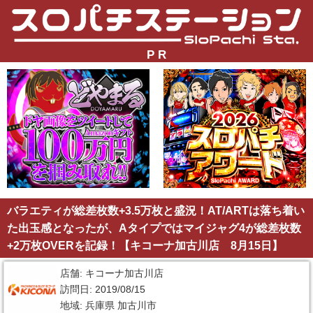
P R
バラエティが総差枚数+3.5万枚と盛況！AT/ARTは落ち着い
た出玉感となったが、Aタイプではマイジャグ4が総差枚数
+2万枚OVERを記録！【キコーナ加古川店 8月15日】
店舗: キコーナ加古川店
訪問日: 2019/08/15
地域: 兵庫県 加古川市