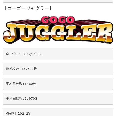
【ゴーゴージャグラー】
全12台中、7台がプラス
総差枚数:+5,600
枚
平均差枚数:+460
枚
平均回転数:6,970
G
機械割:102.2
%