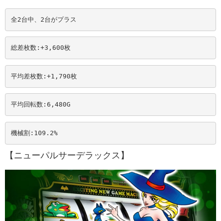
全2台中、2台がプラス
総差枚数:+3,600
枚
平均差枚数:+1,790
枚
平均回転数:6,480
G
機械割:109.2
%
【ニューパルサーデラックス】