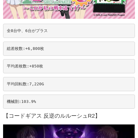
全8台中、6台がプラス
総差枚数:+6,800
枚
平均差枚数:+850
枚
平均回転数:7,220
G
機械割:103.9
%
【コードギアス 反逆のルルーシュR2】