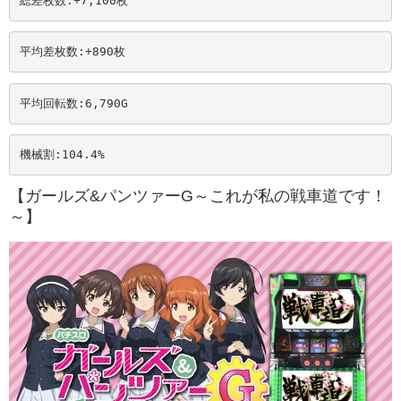
総差枚数:+7,100
枚
平均差枚数:+890
枚
平均回転数:6,790
G
機械割:104.4
%
【ガールズ&パンツァーG～これが私の戦車道です！
～】