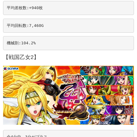
平均差枚数:+940
枚
平均回転数:7,460
G
機械割:104.2
%
【戦国乙女2】
全4台中、3台がプラス