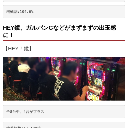
機械割:104.6
%
HEY鏡、ガルパンGなどがまずまずの出玉感
に！
【HEY！鏡】
全8台中、4台がプラス