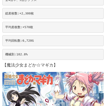
総差枚数:+2,300
枚
平均差枚数:+570
枚
平均回転数:6,720
G
機械割:102.8
%
【魔法少女まどか☆マギカ】