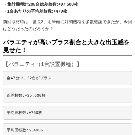
・集計機種計208台総差枚数:+97,500枚
・1台あたりの平均差枚数:+470枚
前回取材時は「番長3」を筆頭に好調機種を多数確認できたが、今回
はどうだったのだろうか？
バラエティが高いプラス割合と大きな出玉感を
見せた！
【バラエティ（1台設置機種）】
全47台中、32台がプラス
総差枚数:+35,600
枚
平均差枚数:+760
枚
平均回転数:5,490
G