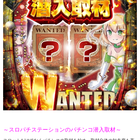
～スロパチステーションのパチンコ潜入取材～