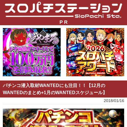
P R
パチンコ潜入取材WANTEDにも注目！！【12月の
WANTEDのまとめ+1月のWANTEDスケジュール】
2018/01/16