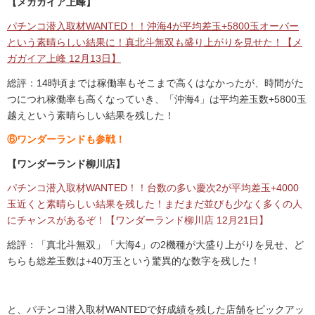
【メガガイア上峰】
パチンコ潜入取材WANTED！！沖海4が平均差玉+5800玉オーバー
という素晴らしい結果に！真北斗無双も盛り上がりを見せた！【メ
ガガイア上峰 12月13日】
総評：14時頃までは稼働率もそこまで高くはなかったが、時間がた
つにつれ稼働率も高くなっていき、「沖海4」は平均差玉数+5800玉
越えという素晴らしい結果を残した！
⑥ワンダーランドも参戦！
【ワンダーランド柳川店】
パチンコ潜入取材WANTED！！台数の多い慶次2が平均差玉+4000
玉近くと素晴らしい結果を残した！まだまだ並びも少なく多くの人
にチャンスがあるぞ！【ワンダーランド柳川店 12月21日】
総評：「真北斗無双」「大海4」の2機種が大盛り上がりを見せ、ど
ちらも総差玉数は+40万玉という驚異的な数字を残した！
と、パチンコ潜入取材WANTEDで好成績を残した店舗をピックアッ