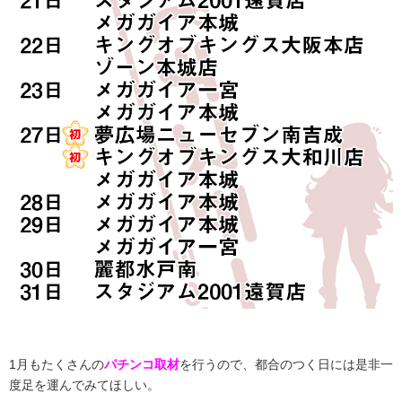
1月もたくさんの
パチンコ取材
を行うので、都合のつく日には是非一
度足を運んでみてほしい。