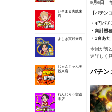
9月6日 
いそまる実践来
【パチンコ
店
・4円パチ
・集計機種計
・1台あたり
よしき実践来店
今回が初と
速詳しく
じゃんじゃん実
パチン
践来店
れんじろう実践
来店