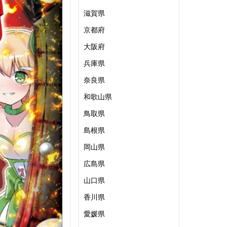
滋賀県
京都府
大阪府
兵庫県
奈良県
和歌山県
鳥取県
島根県
岡山県
広島県
山口県
香川県
愛媛県