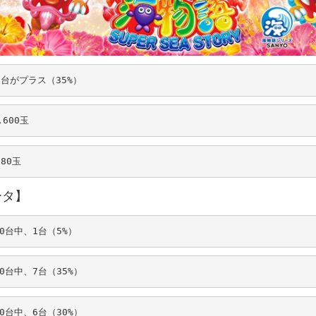
7台がプラス（35%）
600
玉
80
玉
ータ】
20台中、1台（5%）
20台中、7台（35%）
20台中、6台（30%）