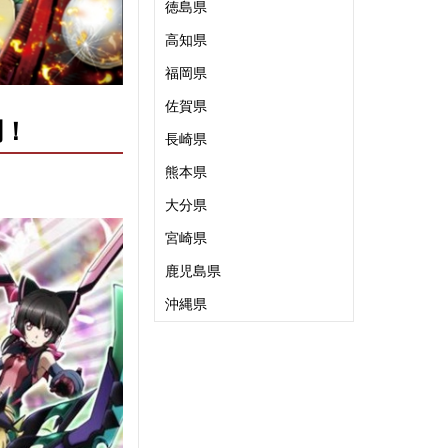
徳島県
高知県
福岡県
佐賀県
調！
長崎県
熊本県
大分県
宮崎県
鹿児島県
沖縄県