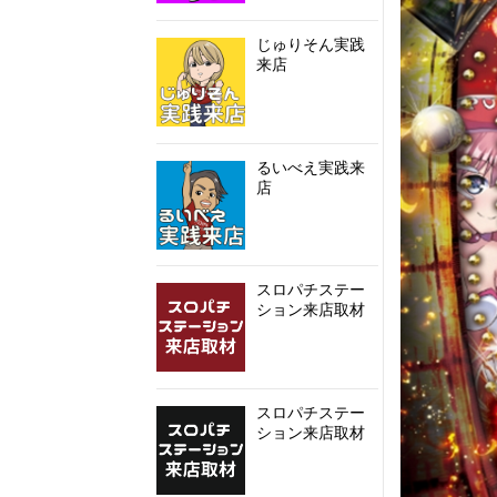
じゅりそん実践
来店
るいべえ実践来
店
スロパチステー
ション来店取材
スロパチステー
ション来店取材