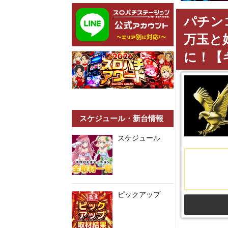
パチン
万玉と
に！【
スケジュール・新台情報
スケジュール
ピックアップ