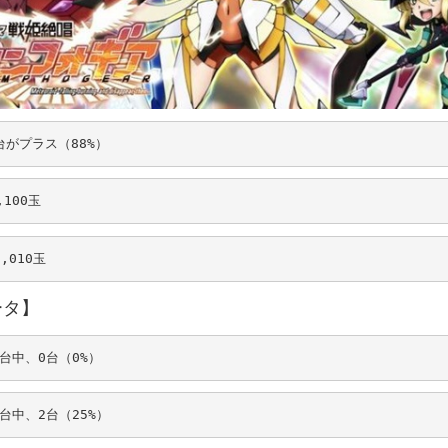
台がプラス（88%）
100
玉
,010
玉
ータ】
8台中、0台（0%）
8台中、2台（25%）