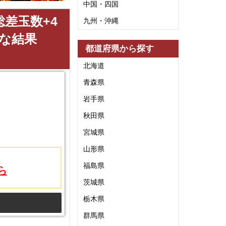
中国・四国
差玉数+4
九州・沖縄
な結果
都道府県から探す
】
北海道
青森県
岩手県
秋田県
宮城県
山形県
福島県
ら
茨城県
栃木県
群馬県