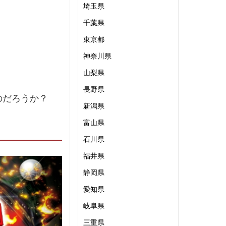
埼玉県
千葉県
東京都
神奈川県
山梨県
長野県
のだろうか？
新潟県
富山県
石川県
福井県
静岡県
愛知県
岐阜県
三重県