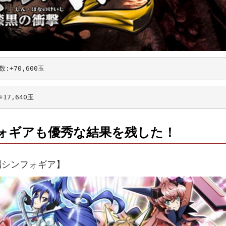
:+70,600
玉
17,640
玉
ォギアも優秀な結果を残した！
唱シンフォギア】