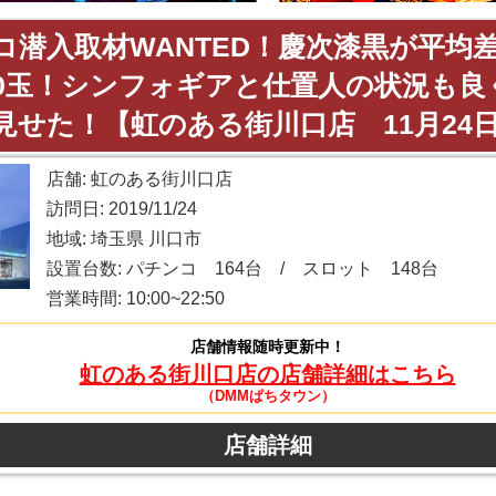
コ潜入取材WANTED！慶次漆黒が平均
,640玉！シンフォギアと仕置人の状況も
見せた！【虹のある街川口店 11月24
店舗: 虹のある街川口店
訪問日: 2019/11/24
地域: 埼玉県 川口市
設置台数: パチンコ 164台 / スロット 148台
営業時間: 10:00~22:50
店舗情報随時更新中！
虹のある街川口店の店舗詳細はこちら
（DMMぱちタウン）
店舗詳細