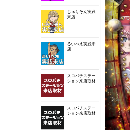
じゅりそん実践
来店
るいべえ実践来
店
スロパチステー
ション来店取材
スロパチステー
ション来店取材