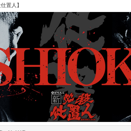
殺仕置人】