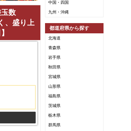
中国・四国
差玉数
九州・沖縄
良く、盛り上
都道府県から探す
日】
北海道
青森県
岩手県
秋田県
宮城県
山形県
福島県
茨城県
栃木県
群馬県