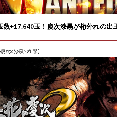
玉数+17,640玉！慶次漆黒が桁外れの出
慶次2 漆黒の衝撃】