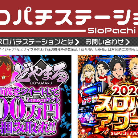
マイジャグ4などタイプを問わず好調機種を多数確認！落ち着いた稼働とは対照的に素晴らし