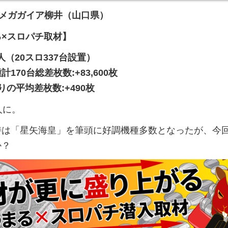
 メガガイア柳井（山口県）
×スロパチ取材】
人（20スロ337台設置）
170台総差枚数:+83,600枚
りの平均差枚数:+490枚
人に。
時は「星矢海皇」を筆頭に好調機種多数となったが、今
か？