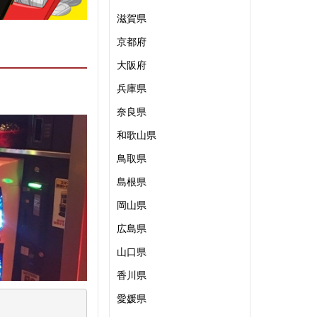
滋賀県
京都府
大阪府
兵庫県
奈良県
和歌山県
鳥取県
島根県
岡山県
広島県
山口県
香川県
愛媛県