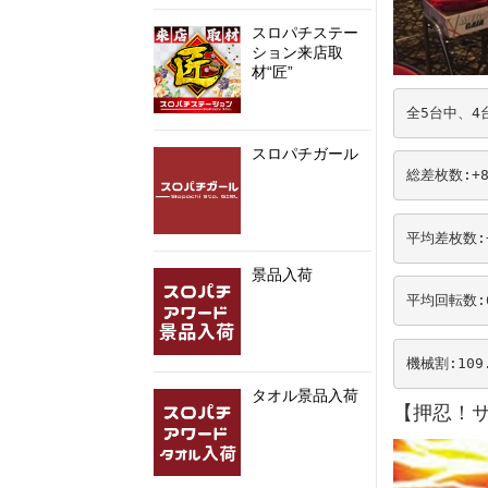
スロパチステー
ション来店取
材“匠”
全5台中、4
スロパチガール
総差枚数:+8
平均差枚数:+
景品入荷
平均回転数:6
機械割:109
タオル景品入荷
【押忍！