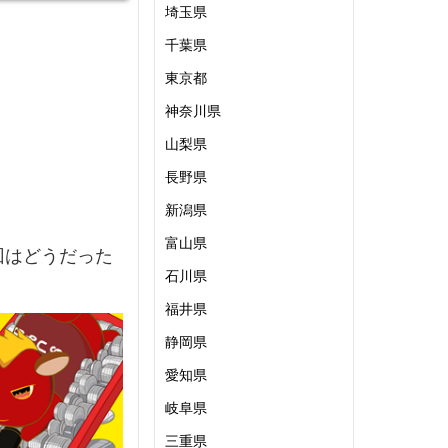
埼玉県
千葉県
東京都
神奈川県
山梨県
長野県
新潟県
富山県
回はどうだった
石川県
福井県
静岡県
愛知県
岐阜県
三重県