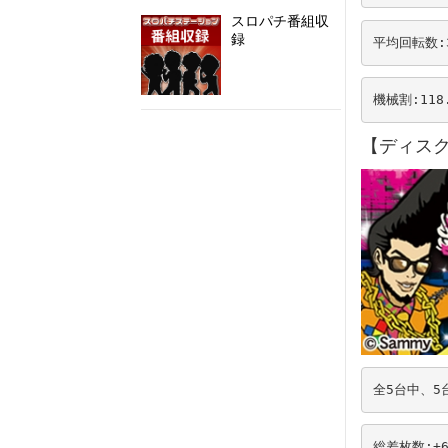
スロパチ番組収
録
平均回転数:3
機械割:118
@SloPachi_Staさんのツイート
【ディス
全5台中、5
総差枚数:+6