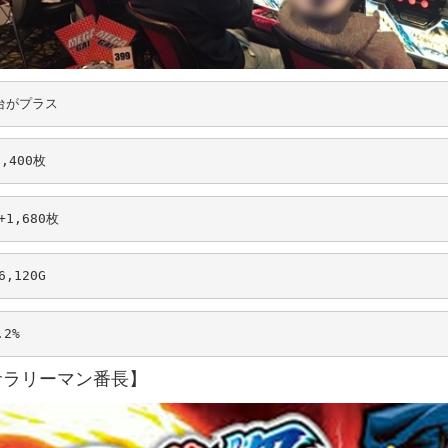
台がプラス
,400
枚
1,680
枚
,120
G
.2
%
サラリーマン番長】