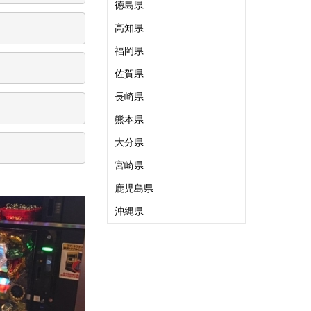
徳島県
高知県
福岡県
佐賀県
長崎県
熊本県
大分県
宮崎県
鹿児島県
沖縄県