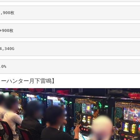
,900
枚
900
枚
,340
G
.0
%
ターハンター月下雷鳴】