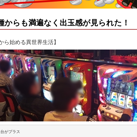
種からも満遍なく出玉感が見られた！
ロから始める異世界生活】
6台がプラス