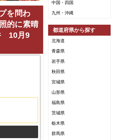
中国・四国
プを問わ
九州・沖縄
照的に素晴
都道府県から探す
10月9
北海道
青森県
岩手県
秋田県
宮城県
山形県
福島県
茨城県
栃木県
群馬県