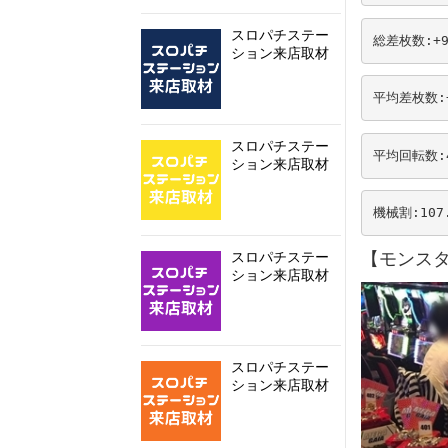
スロパチステー
総差枚数:+9
ション来店取材
平均差枚数:+
スロパチステー
平均回転数:4
ション来店取材
機械割:107
【モンス
スロパチステー
ション来店取材
スロパチステー
ション来店取材