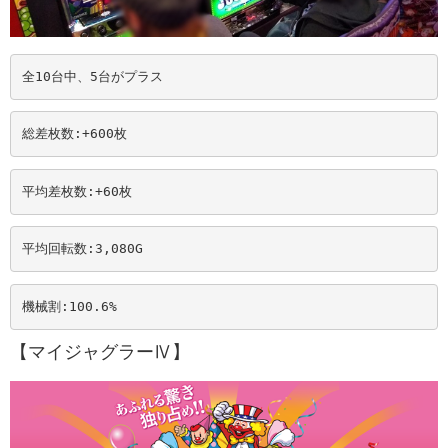
全10台中、5台がプラス
総差枚数:+600
枚
平均差枚数:+60
枚
平均回転数:3,080
G
機械割:100.6
%
【マイジャグラーⅣ】