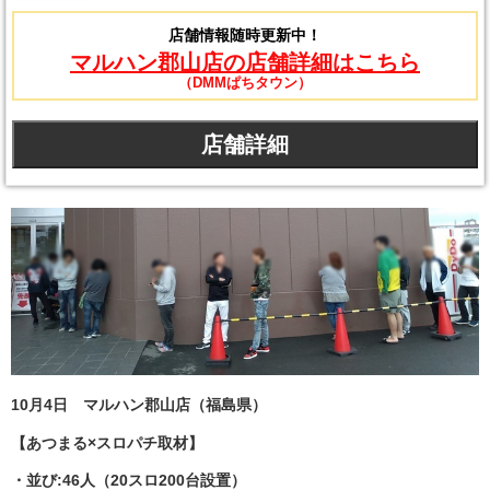
店舗情報随時更新中！
マルハン郡山店の店舗詳細はこちら
（DMMぱちタウン）
店舗詳細
10月4日 マルハン郡山店（福島県）
【あつまる×スロパチ取材】
・並び:46人（20スロ200台設置）