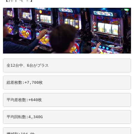
全12台中、6台がプラス
総差枚数:+7,700
枚
平均差枚数:+640
枚
平均回転数:4,340
G