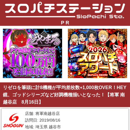
P R
リゼロを筆頭に計8機種が平均差枚数+1,000枚OVER！HEY
鏡、ゴッドシリーズなど好調機種揃いとなった！【将軍 南
越谷店 8月16日】
店舗: 将軍南越谷店
訪問日: 2019/08/16
地域: 埼玉県 越谷市