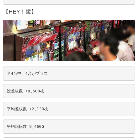
【HEY！鏡】
全4台中、4台がプラス
総差枚数:+8,500
枚
平均差枚数:+2,130
枚
平均回転数:9,460
G