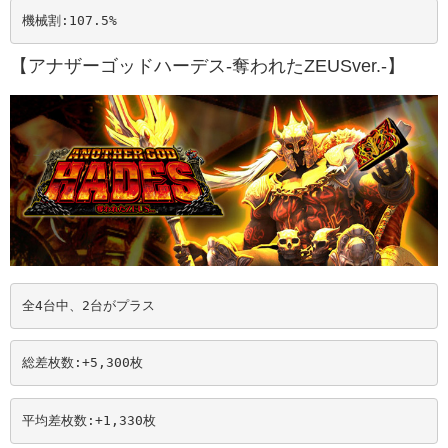
機械割:107.5
%
【アナザーゴッドハーデス-奪われたZEUSver.-】
全4台中、2台がプラス
総差枚数:+5,300
枚
平均差枚数:+1,330
枚