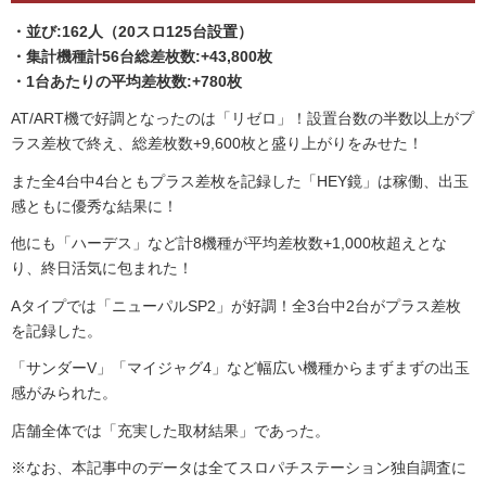
・並び:162人（20スロ125台設置）
・集計機種計56台総差枚数:+43,800枚
・1台あたりの平均差枚数:+780枚
AT/ART機で好調となったのは「リゼロ」！設置台数の半数以上がプ
ラス差枚で終え、総差枚数+9,600枚と盛り上がりをみせた！
また全4台中4台ともプラス差枚を記録した「HEY鏡」は稼働、出玉
感ともに優秀な結果に！
他にも「ハーデス」など計8機種が平均差枚数+1,000枚超えとな
り、終日活気に包まれた！
Aタイプでは「ニューパルSP2」が好調！全3台中2台がプラス差枚
を記録した。
「サンダーV」「マイジャグ4」など幅広い機種からまずまずの出玉
感がみられた。
店舗全体では「充実した取材結果」であった。
※なお、本記事中のデータは全てスロパチステーション独自調査に