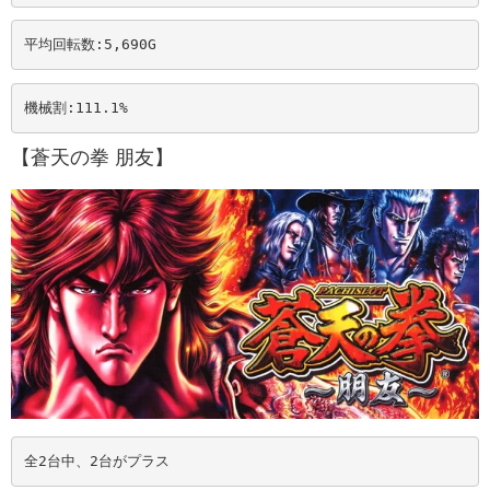
平均回転数:5,690
G
機械割:111.1
%
【蒼天の拳 朋友】
全2台中、2台がプラス