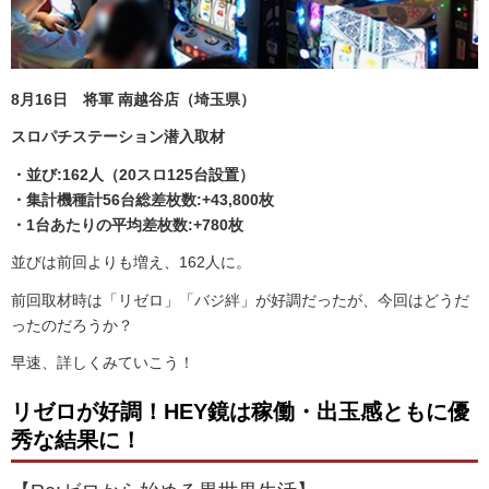
8月16日 将軍 南越谷店（埼玉県）
スロパチステーション潜入取材
・並び:162人（20スロ125台設置）
・集計機種計56台総差枚数:+43,800枚
・1台あたりの平均差枚数:+780枚
並びは前回よりも増え、162人に。
前回取材時は「リゼロ」「バジ絆」が好調だったが、今回はどうだ
ったのだろうか？
早速、詳しくみていこう！
リゼロが好調！HEY鏡は稼働・出玉感ともに優
秀な結果に！