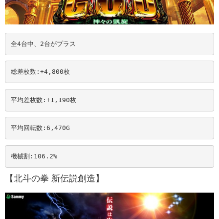
全4台中、2台がプラス
総差枚数:+4,800
枚
平均差枚数:+1,190
枚
平均回転数:6,470
G
機械割:106.2
%
【北斗の拳 新伝説創造】