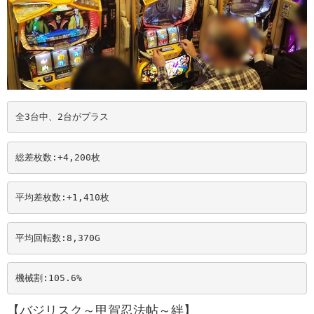
全3台中、2台がプラス
総差枚数:+4,200
枚
平均差枚数:+1,410
枚
平均回転数:8,370
G
機械割:105.6
%
【バジリスク～甲賀忍法帖～絆】