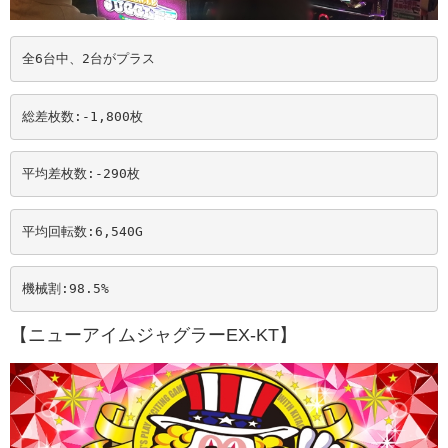
全6台中、2台がプラス
総差枚数:-1,800
枚
平均差枚数:-290
枚
平均回転数:6,540
G
機械割:98.5
%
【ニューアイムジャグラーEX-KT】