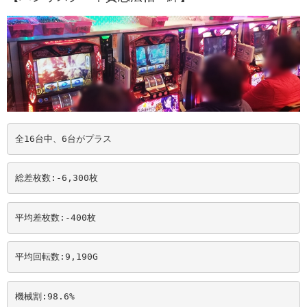
全16台中、6台がプラス
総差枚数:-6,300
枚
平均差枚数:-400
枚
平均回転数:9,190
G
機械割:98.6
%