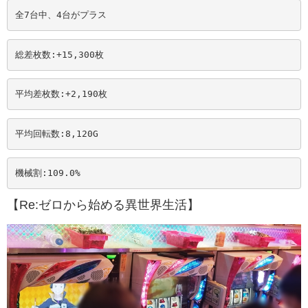
全7台中、4台がプラス
総差枚数:+15,300
枚
平均差枚数:+2,190
枚
平均回転数:8,120
G
機械割:109.0
%
【Re:ゼロから始める異世界生活】