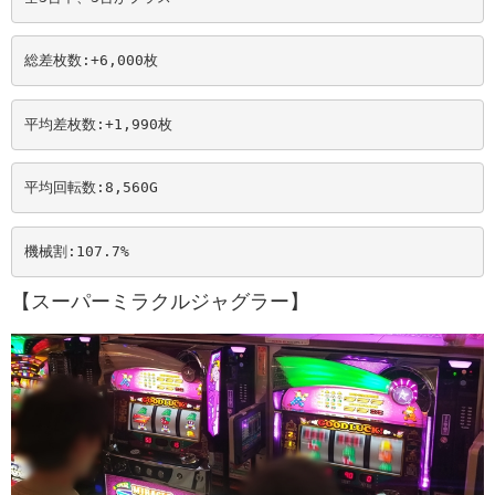
総差枚数:+6,000
枚
平均差枚数:+1,990
枚
平均回転数:8,560
G
機械割:107.7
%
【スーパーミラクルジャグラー】