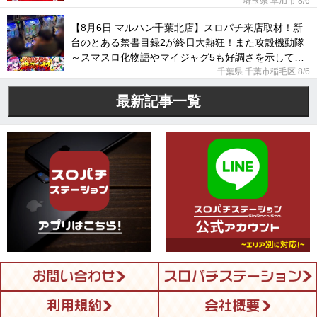
た！
埼玉県 草加市
8/6
【8月6日 マルハン千葉北店】スロパチ来店取材！新
台のとある禁書目録2が終日大熱狂！また攻殻機動隊
～スマスロ化物語やマイジャグ5も好調さを示してい
た！
千葉県 千葉市稲毛区
8/6
最新記事一覧