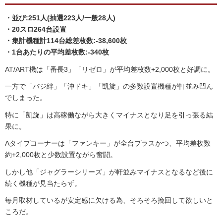
・並び:251人(抽選223人/一般28人)
・20スロ264台設置
・集計機種計114台総差枚数:-38,600枚
・1台あたりの平均差枚数:-340枚
AT/ART機は「番長3」「リゼロ」が平均差枚数+2,000枚と好調に。
一方で「バジ絆」「沖ドキ」「凱旋」の多数設置機種が軒並み凹ん
でしまった。
特に「凱旋」は高稼働ながら大きくマイナスとなり足を引っ張る結
果に。
Aタイプコーナーは「ファンキー」が全台プラスかつ、平均差枚数
約+2,000枚と少数設置ながら奮闘。
しかし他「ジャグラーシリーズ」が軒並みマイナスとなるなど後に
続く機種が見当たらず。
毎月取材しているが安定感に欠ける為、そろそろ挽回して欲しいと
ころだ。