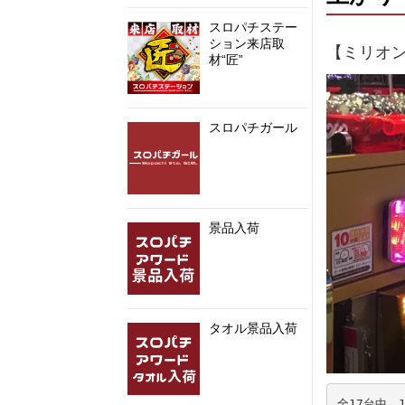
スロパチステー
ション来店取
【ミリオン
材“匠”
スロパチガール
景品入荷
タオル景品入荷
全17台中、