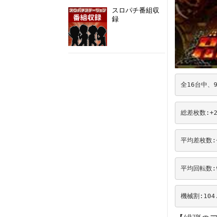
スロパチ番組収
録
@SloPachi_Staさんのツイート
全16台中、
総差枚数:+2
平均差枚数:+
平均回転数:9
機械割:104