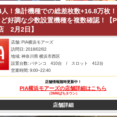
24人！集計機種での総差枚数+16.8万枚
など好調な少数設置機種を複数確認！【P
店 2月2日】
店舗: PIA横浜モアーズ
訪問日: 2018/02/02
地域: 神奈川県 横浜市西区
設置台数: パチンコ 410台 / スロット 412台
営業時間: 9:00~22:40
店舗情報随時更新中！
PIA横浜モアーズの店舗詳細はこちら
（DMMぱちタウン）
店舗詳細