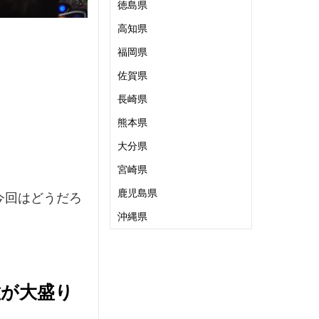
徳島県
高知県
福岡県
佐賀県
長崎県
熊本県
大分県
宮崎県
鹿児島県
今回はどうだろ
沖縄県
種が大盛り