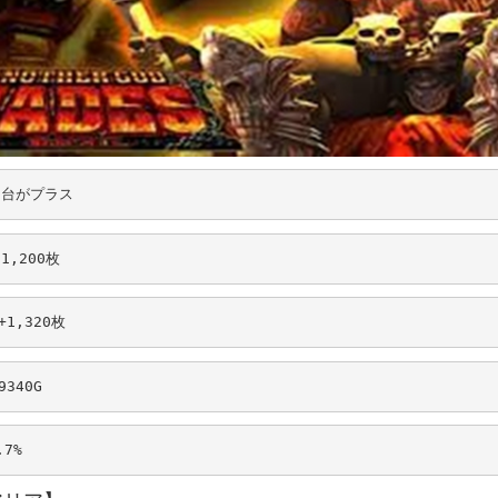
9台がプラス
1,200
枚
1,320
枚
340
G
.7
%