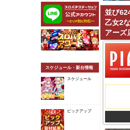
並び6
乙女2
アーズ
スケジュール・新台情報
スケジュール
ピックアップ