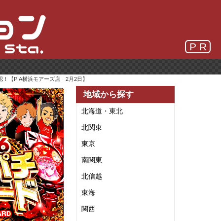
P R
認！【PIA横浜モアーズ店 2月2日】
地域から探す
北海道・東北
北関東
東京
南関東
北信越
東海
関西