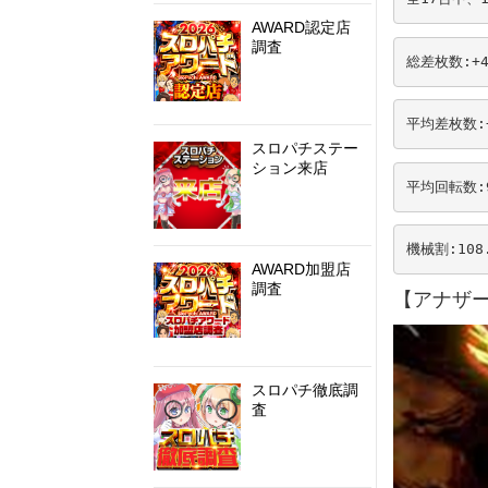
AWARD認定店
調査
総差枚数:+4
平均差枚数:+
スロパチステー
ション来店
平均回転数:9
機械割:108
AWARD加盟店
調査
【アナザー
スロパチ徹底調
査