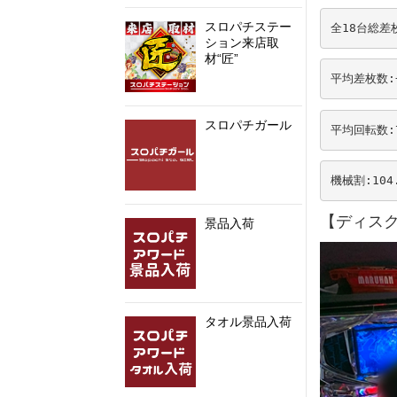
スロパチステー
全18台
総差枚
ション来店取
材“匠”
平均差枚数:+
スロパチガール
平均回転数:7
機械割:104
【ディス
景品入荷
タオル景品入荷