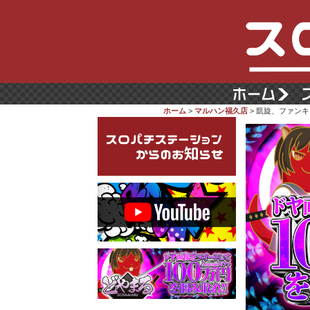
ホーム
>
マルハン福久店
> 凱旋、ファンキ