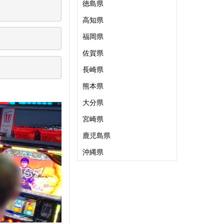
徳島県
高知県
福岡県
佐賀県
長崎県
熊本県
大分県
宮崎県
鹿児島県
沖縄県