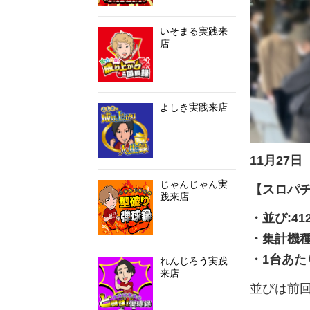
いそまる実践来
店
よしき実践来店
11月27
じゃんじゃん実
【スロパチ
践来店
・並び:41
・集計機種計
・1台あた
れんじろう実践
来店
並びは前回