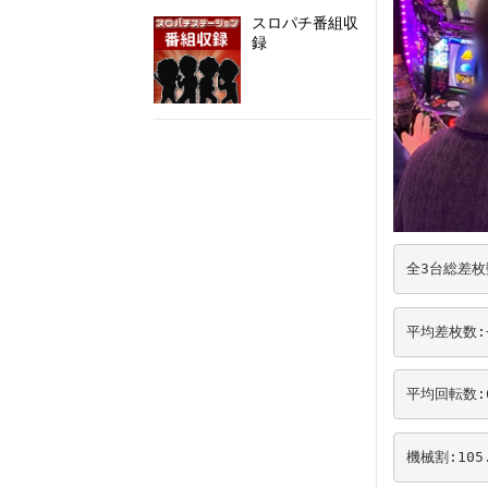
スロパチ番組収
録
@SloPachi_Staさんのツイート
全3台
総差枚数
平均差枚数:+
平均回転数:6
機械割:105