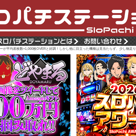
ーが平均差枚数+1,000枚OVERと好調！しかし他に目立った機種は見当たらず、少し物足