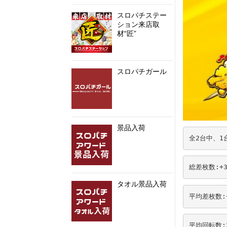
スロパチステー
ション来店取
材“匠”
スロパチガール
景品入荷
全2台中、1
総差枚数:+3
タオル景品入荷
平均差枚数:+
平均回転数:2