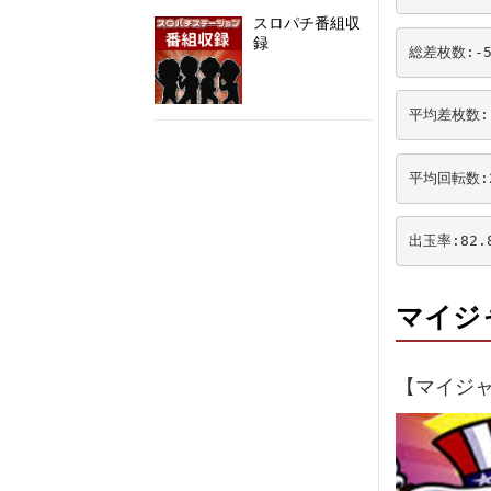
スロパチ番組収
録
総差枚数:-5
平均差枚数:-
@SloPachi_Staさんのツイート
平均回転数:2
出玉率:82.
マイジ
【マイジ