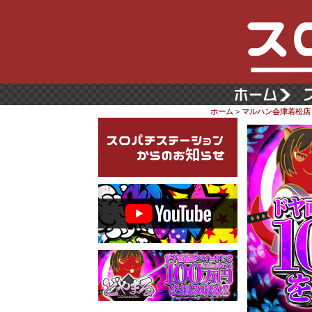
ホーム
>
マルハン会津若松店