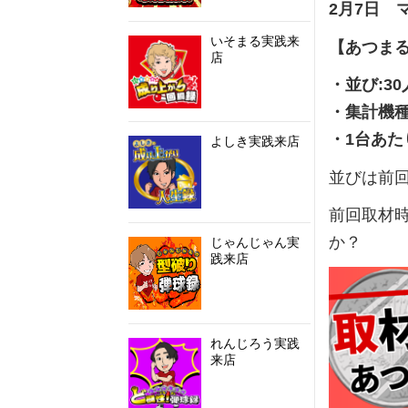
2月7日 
いそまる実践来
【あつまる
店
・並び:30
・集計機種計
・1台あた
よしき実践来店
並びは前回
前回取材
か？
じゃんじゃん実
践来店
れんじろう実践
来店