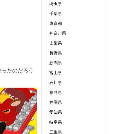
埼玉県
千葉県
東京都
神奈川県
山梨県
長野県
新潟県
だったのだろう
富山県
石川県
福井県
静岡県
愛知県
岐阜県
三重県