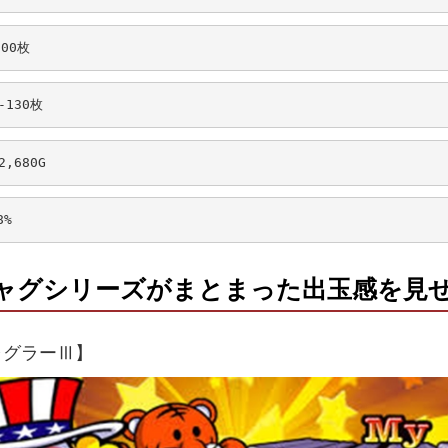
00
枚
130
枚
,680
G
8
%
ャグシリーズがまとまった出玉感を見
ャグラーⅢ】