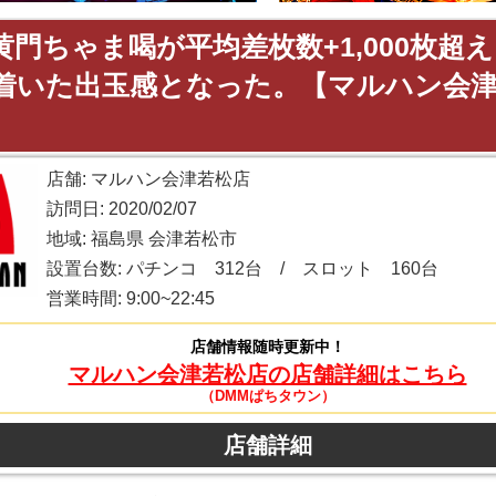
黄門ちゃま喝が平均差枚数+1,000枚超
着いた出玉感となった。【マルハン会津
】
店舗: マルハン会津若松店
訪問日: 2020/02/07
地域: 福島県 会津若松市
設置台数: パチンコ 312台 / スロット 160台
営業時間: 9:00~22:45
店舗情報随時更新中！
マルハン会津若松店の店舗詳細はこちら
（DMMぱちタウン）
店舗詳細