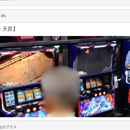
.0
%
 天昇】
台がプラス