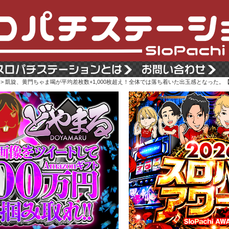
> 凱旋、黄門ちゃま喝が平均差枚数+1,000枚超え！全体では落ち着いた出玉感となった。