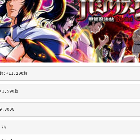
:+11,200
枚
1,590
枚
,300
G
.7
%