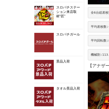
スロパチステー
ション来店取
全6台
総差枚数
材“匠”
平均差枚数:+
スロパチガール
平均回転数:8
機械割:113
景品入荷
【アナザー
タオル景品入荷