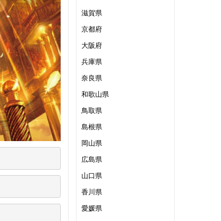
滋賀県
京都府
大阪府
兵庫県
奈良県
和歌山県
鳥取県
島根県
岡山県
広島県
山口県
香川県
愛媛県