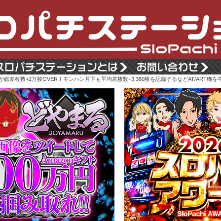
が総差枚数+2万枚OVER！モンハン月下も平均差枚数+3,380枚を記録するなどAT/ART