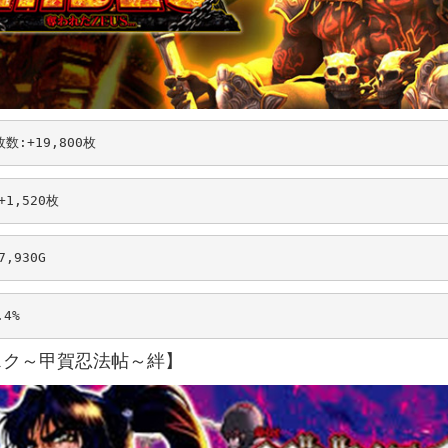
数:+19,800
枚
1,520
枚
,930
G
.4
%
スク～甲賀忍法帖～絆】