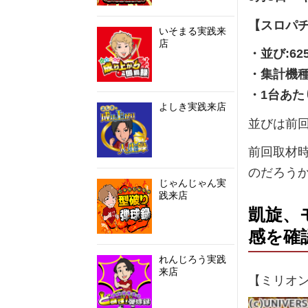
【スロパチ
いそまる実践来
店
・並び:62
・集計機種計
・1台あた
よしき実践来店
並びは前回
前回取材
のだろう
じゃんじゃん実
践来店
凱旋、
感を確
れんじろう実践
来店
【ミリオン