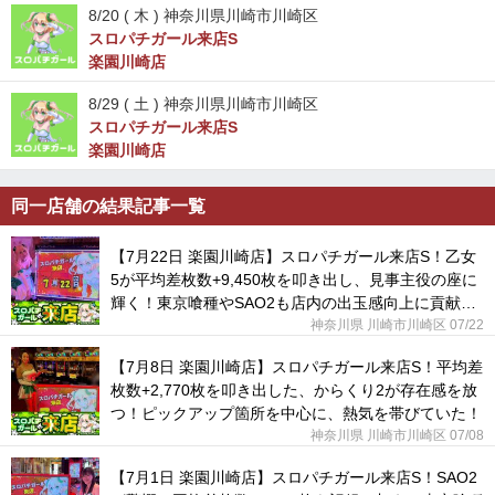
8/20 (
木
) 神奈川県川崎市川崎区
スロパチガール来店S
楽園川崎店
8/29 (
土
) 神奈川県川崎市川崎区
スロパチガール来店S
楽園川崎店
同一店舗の結果記事一覧
【7月22日 楽園川崎店】スロパチガール来店S！乙女
5が平均差枚数+9,450枚を叩き出し、見事主役の座に
輝く！東京喰種やSAO2も店内の出玉感向上に貢献し
ていた！
神奈川県 川崎市川崎区 07/22
【7月8日 楽園川崎店】スロパチガール来店S！平均差
枚数+2,770枚を叩き出した、からくり2が存在感を放
つ！ピックアップ箇所を中心に、熱気を帯びていた！
神奈川県 川崎市川崎区 07/08
【7月1日 楽園川崎店】スロパチガール来店S！SAO2