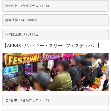
全6台中、3台がプラス（50%）
総差玉数:+42,800
玉
平均差玉数:+7,130
玉
【AKB48 ワン・ツー・スリー!! フェスティバル】
全6台中、2台がプラス（33%）