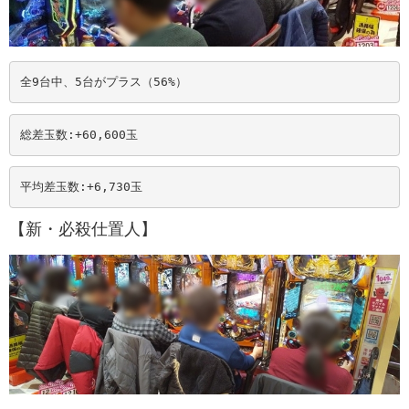
全9台中、5台がプラス（56%）
総差玉数:+60,600
玉
平均差玉数:+6,730
玉
【新・必殺仕置人】