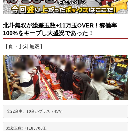
北斗無双が総差玉数+11万玉OVER！稼働率
100%をキープし大盛況であった！
【真・北斗無双】
全22台中、10台がプラス（45%）
総差玉数:+118,700
玉