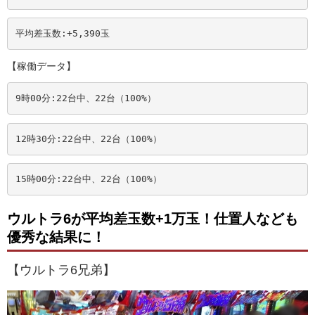
平均差玉数:+5,390
玉
【稼働データ】
9時00分:22台中、22台（100%）
12時30分:22台中、22台（100%）
15時00分:22台中、22台（100%）
ウルトラ6が平均差玉数+1万玉！仕置人なども
優秀な結果に！
【ウルトラ6兄弟】