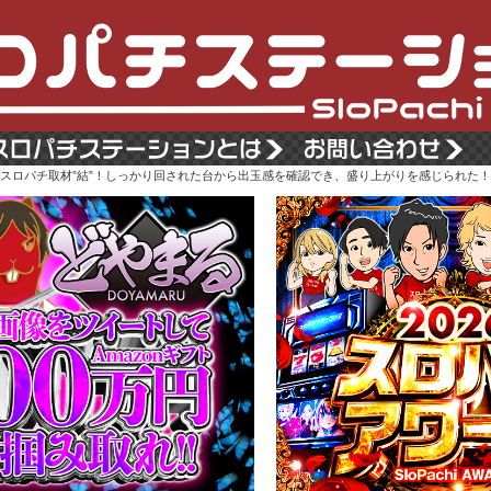
初スロパチ取材”結”！しっかり回された台から出玉感を確認でき、盛り上がりを感じられた！