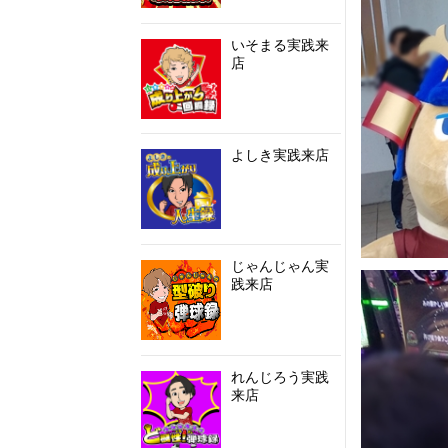
いそまる実践来
店
よしき実践来店
じゃんじゃん実
践来店
れんじろう実践
来店