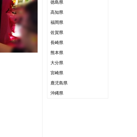
徳島県
高知県
福岡県
佐賀県
長崎県
熊本県
大分県
宮崎県
鹿児島県
沖縄県