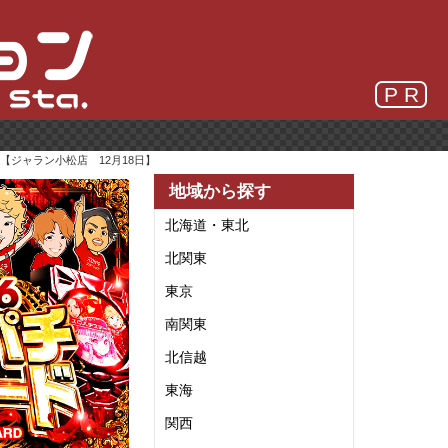
P R
【ジャラン小松店 12月18日】
地域から探す
北海道・東北
北関東
東京
南関東
北信越
東海
関西