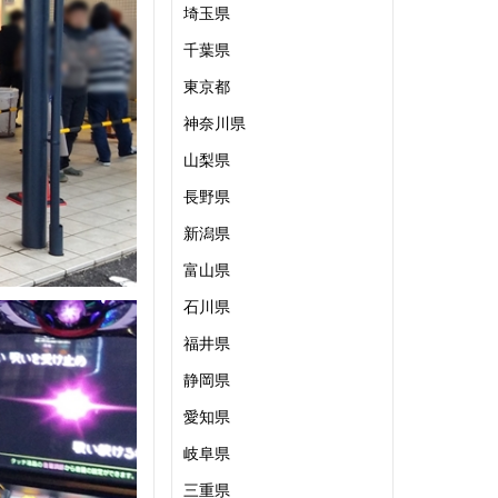
埼玉県
千葉県
東京都
神奈川県
山梨県
長野県
新潟県
富山県
石川県
福井県
静岡県
愛知県
岐阜県
三重県