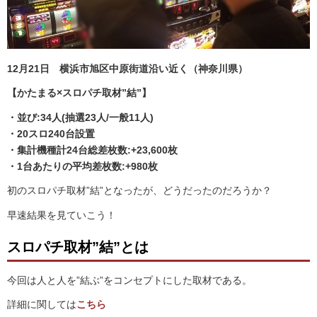
12月21日 横浜市旭区中原街道沿い近く（神奈川県）
【かたまる×スロパチ取材”結”】
・並び:34人(抽選23人/一般11人)
・20スロ240台設置
・集計機種計24
台総差枚数:+23,600枚
・1台あたりの平均差枚数:+980枚
初のスロパチ取材”結”となったが、どうだったのだろうか？
早速結果を見ていこう！
スロパチ取材”結”とは
今回は人と人を”結ぶ”をコンセプトにした取材である。
詳細に関しては
こちら