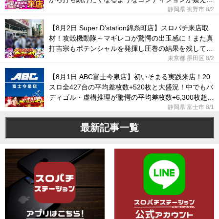
た！
静岡県 裾野市
8/2
【8月2日 Super D’station錦糸町店】スロパチ来店取
材！攻殻機動隊～マギレコが驚愕の出玉感に！また真
打吉宗もポテンシャルを発揮し圧巻の結果を残してい
た！
東京都 墨田区
8/2
【8月1日 ABC富士今泉店】初いそまる実践来店！20
スロ全427台の平均差枚数+520枚と大盛況！中でもバ
ディゴル・虚構推理が驚愕の平均差枚数+6,300枚超え
に！
静岡県 富士市
8/1
最新記事一覧