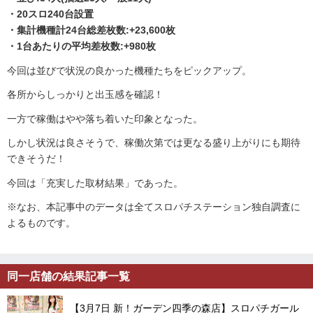
・20スロ240台設置
・集計機種計24
台総差枚数:+23,600枚
・1台あたりの平均差枚数:+980枚
今回は
並びで状況の良かった機種たちをピックアップ。
各所からしっかりと出玉感を確認！
一方で稼働はやや落ち着いた印象となった。
しかし状況は良さそうで、稼働次第では更なる盛り上がりにも期待
できそうだ！
今回は「充実した取材結果」であった。
※なお、本記事中のデータは全てスロパチステーション独自調査に
よるものです。
同一店舗の結果記事一覧
【3月7日 新！ガーデン四季の森店】スロパチガール