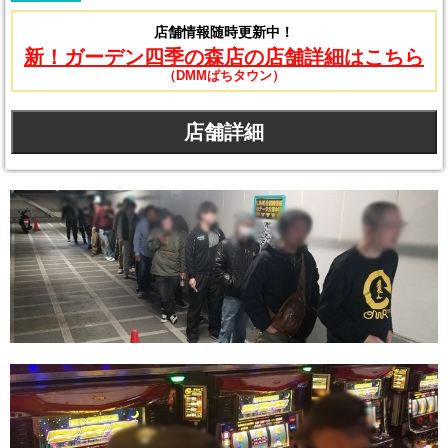
店舗情報随時更新中！
新！ガーデン四季の森店の店舗詳細はこちら
（DMMぱちタウン）
店舗詳細