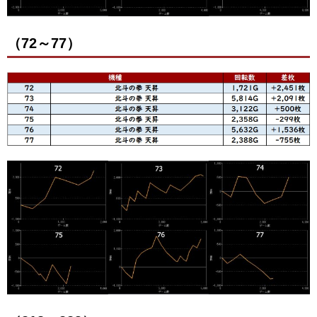
（72～77）