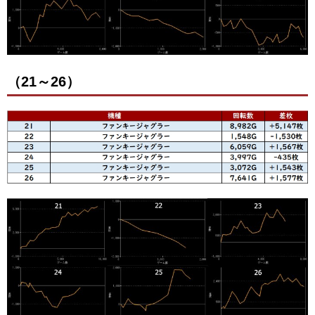
（21～26）